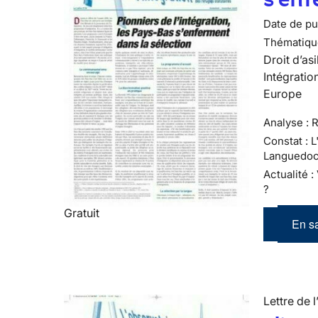
Date de pub
Thématiqu
Droit d’asi
Intégratio
Europe
Analyse : R
Constat : 
Languedoc
Actualité 
?
Gratuit
En sa
Lettre de l