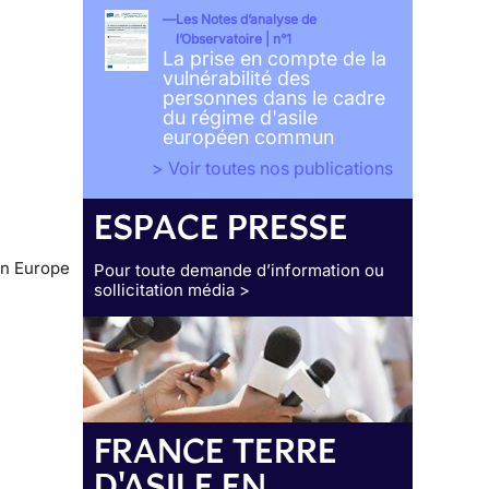
Les Notes d’analyse de
l’Observatoire | n°1
La prise en compte de la
vulnérabilité des
personnes dans le cadre
du régime d'asile
européen commun
> Voir toutes nos publications
ESPACE PRESSE
en Europe
Pour toute demande d’information ou
sollicitation média >
FRANCE TERRE
D'ASILE EN