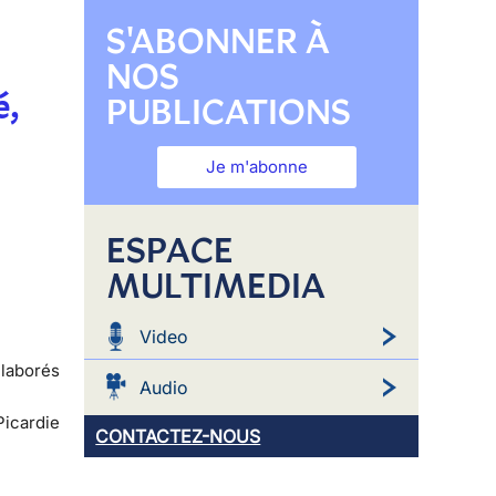
S'ABONNER À
NOS
é,
PUBLICATIONS
Je m'abonne
ESPACE
MULTIMEDIA
Video
élaborés
Audio
Picardie
CONTACTEZ-NOUS