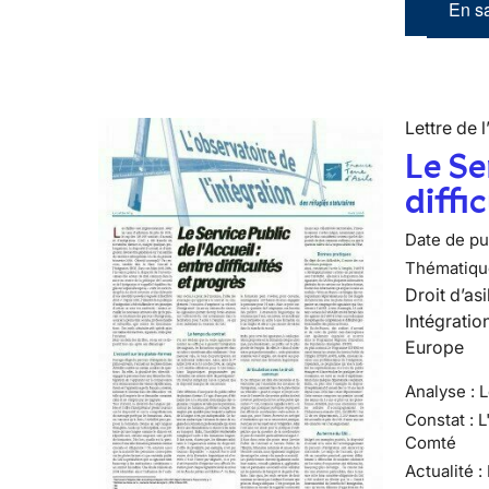
En sa
Lettre de l
Le Se
diffi
Date de pub
Thématiqu
Droit d’asi
Intégratio
Europe
Analyse : L
Constat : 
Comté
Actualité :