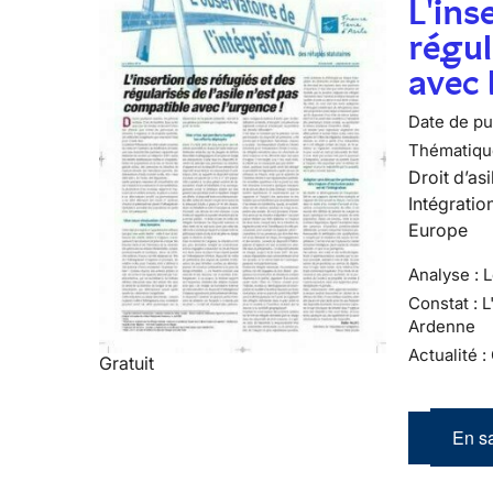
L'ins
régul
avec 
Date de pub
Thématiqu
Droit d’asi
Intégratio
Europe
Analyse : 
Constat : 
Ardenne
Actualité :
Gratuit
En sa