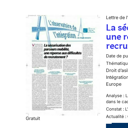
Lettre de l
La sé
une r
recr
Date de pub
Thématiqu
Droit d’asi
Intégratio
Europe
Analyse : 
dans le ca
Constat : 
Actualité :
Gratuit