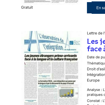
Gratuit
En sa
Lettre de l
Les j
face 
Date de pub
Thématiqu
Droit d’asi
Intégratio
Europe
Analyse : 
pratiques d
Constat : 