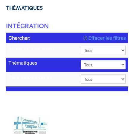
THÉMATIQUES
INTÉGRATION
Chercher:
Effacer les filtres
Année de publication
Thématiques
Type de publication