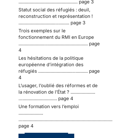
................................................ page 3
Statut social des réfugiés : deuil,
reconstruction et représentation !
.............................…......... page 3
Trois exemples sur le
fonctionnement du RMI en Europe
....................…................................. page
4
Les hésitations de la politique
européenne d’intégration des
réfugiés ...........................….......... page
4
L’usager, l’oublié des réformes et de
la rénovation de l’État ? ....................
…............................ page 4
Une formation vers l’emploi
....................
….........................................................................
page 4