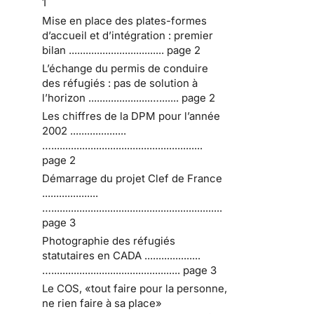
1
Mise en place des plates-formes
d’accueil et d’intégration : premier
bilan .................................. page 2
L’échange du permis de conduire
des réfugiés : pas de solution à
l’horizon ......................…....... page 2
Les chiffres de la DPM pour l’année
2002 ....................
…......................................................
page 2
Démarrage du projet Clef de France
....................
….............................................................
page 3
Photographie des réfugiés
statutaires en CADA ....................
….............................................. page 3
Le COS, «tout faire pour la personne,
ne rien faire à sa place»