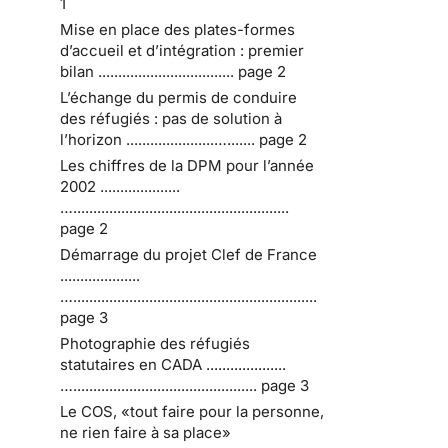
1
Mise en place des plates-formes
d’accueil et d’intégration : premier
bilan .................................. page 2
L’échange du permis de conduire
des réfugiés : pas de solution à
l’horizon ......................…....... page 2
Les chiffres de la DPM pour l’année
2002 ....................
…......................................................
page 2
Démarrage du projet Clef de France
....................
….............................................................
page 3
Photographie des réfugiés
statutaires en CADA ....................
….............................................. page 3
Le COS, «tout faire pour la personne,
ne rien faire à sa place»