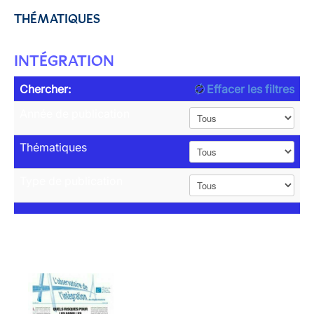
THÉMATIQUES
INTÉGRATION
Chercher:
Effacer les filtres
Année de publication
Thématiques
Type de publication