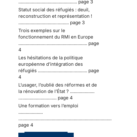
................................................ page 3
Statut social des réfugiés : deuil,
reconstruction et représentation !
.............................…......... page 3
Trois exemples sur le
fonctionnement du RMI en Europe
....................…................................. page
4
Les hésitations de la politique
européenne d’intégration des
réfugiés ...........................….......... page
4
L’usager, l’oublié des réformes et de
la rénovation de l’État ? ....................
…............................ page 4
Une formation vers l’emploi
....................
….........................................................................
page 4