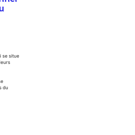
u
 se situe
leurs
se
s du