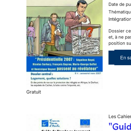
Date de pub
Thématiqu
Intégratio
Dossier ce
et, à ne p
position su
En sa
Gratuit
Les Cahier
"Guid