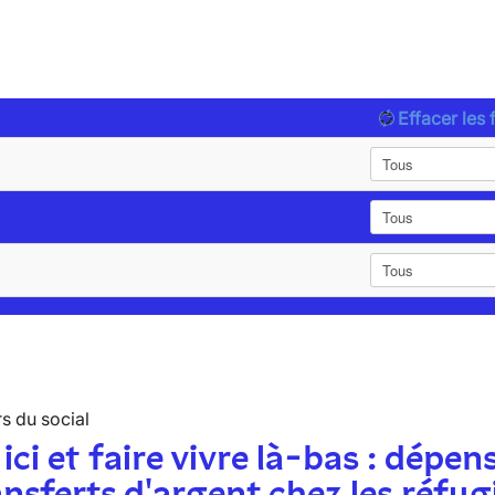
Effacer les f
s du social
 ici et faire vivre là-bas : dépen
ansferts d'argent chez les réfug