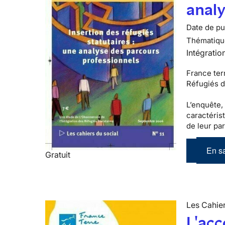
analy
Date de pub
Thématiqu
Intégratio
France terr
Réfugiés d
L’enquête,
caractéris
de leur par
En sa
Gratuit
Les Cahier
L'ac