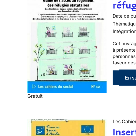
réfug
Date de pub
Thématiqu
Intégratio
Cet ouvrag
à présente
personnes 
faveur des
En sa
Gratuit
Les Cahier
Inser