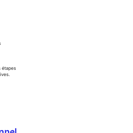
s
s étapes
ives.
nnel