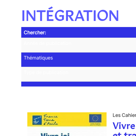
INTÉGRATION
Chercher:
Année de publication
Thématiques
Type de publication
Les Cahier
Vivre
et tr