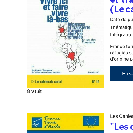
(Le c
Date de pub
Thématiqu
Intégratio
France terr
réfugiés s
d'origine 
En sa
Gratuit
Les Cahier
"Les 