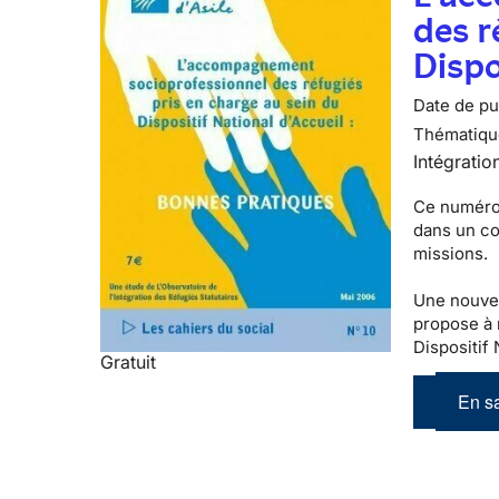
des r
Dispo
Date de pub
Thématiqu
Intégratio
Ce numéro 
dans un con
missions.
Une nouvell
propose à 
Dispositif 
Gratuit
En sa