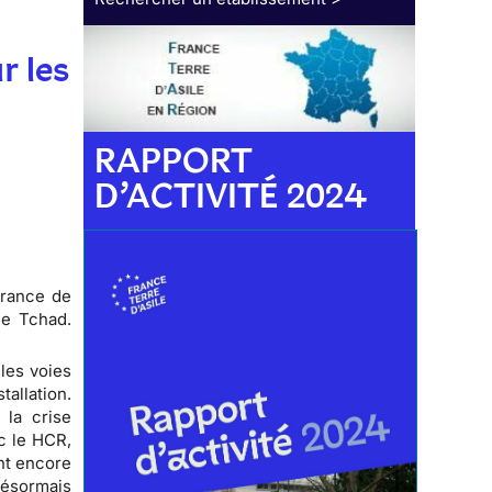
r les
RAPPORT
D’ACTIVITÉ 2024
France de
le Tchad.
les voies
tallation.
 la crise
c le HCR,
ent encore
désormais