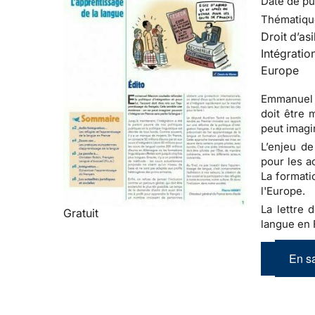
Date de pub
Thématiqu
Droit d’asi
Intégratio
Europe
Emmanuel M
doit être 
peut imagi
L’enjeu de
pour les a
La formati
l'Europe.
La lettre d
Gratuit
langue en 
En sa