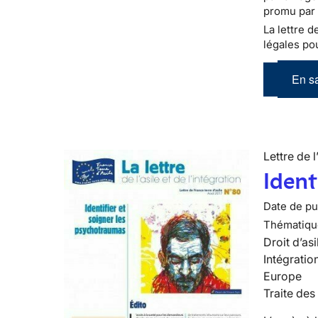
promu par 
La lettre d
légales pou
En sa
Lettre de l
Ident
Date de pub
Thématiqu
Droit d’asi
Intégratio
Europe
Traite des