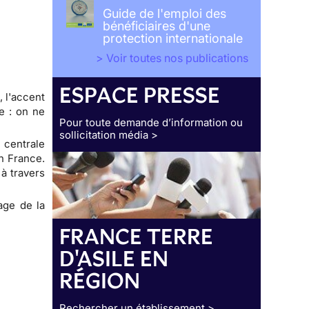
Guide de l'emploi des
bénéficiaires d'une
protection internationale
> Voir toutes nos publications
ESPACE PRESSE
, l'accent
e : on ne
Pour toute demande d’information ou
sollicitation média >
 centrale
en France.
à travers
sage de la
FRANCE TERRE
D'ASILE EN
RÉGION
Rechercher un établissement >