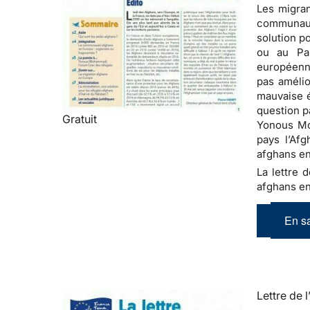
Les migran
communauté
solution p
ou au Pa
européenne
pas amélio
mauvaise é
question p
Gratuit
Yonous Moh
pays l’Afg
afghans en
La lettre d
afghans en
En sa
Lettre de l