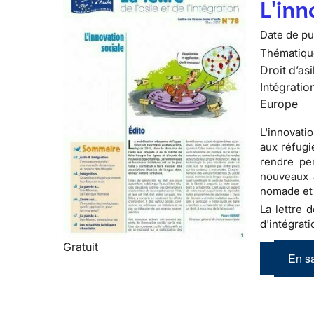
L'inn
Date de pub
Thématiqu
Droit d’asi
Intégratio
Europe
L'innovati
aux réfugi
rendre per
nouveaux 
nomade et
La lettre 
d'intégrati
Gratuit
En sa