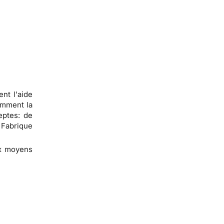
nt l'aide
omment la
eptes: de
 Fabrique
aux moyens