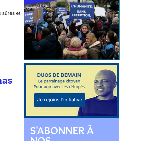
s sûres et
mas
Je rejoins l'initiative
S'ABONNER À
NOS