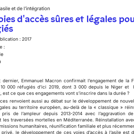
’asile et de l’intégration
oies d'accès sûres et légales pou
iés
lication :
2017
e :
le
n
t dernier, Emmanuel Macron confirmait l’engagement de la 
r 10 000 réfugiés d’ici 2019, dont 3 000 depuis le Niger et 
 est ce que ces engagements vont s’inscrire dans la durée ?
es renvoient aussi au débat sur le développement de nouvel
gales au territoire européen, au-delà de la « classique » réins
a pris de l’ampleur depuis 2013-2014 avec l’aggravation de
t les traversées mortelles en Méditerranée. Réinstallation ave
dmissions humanitaires, réunification familiale et plus récemm
 privé, le développement de ces voies d’accès à l’asile est 