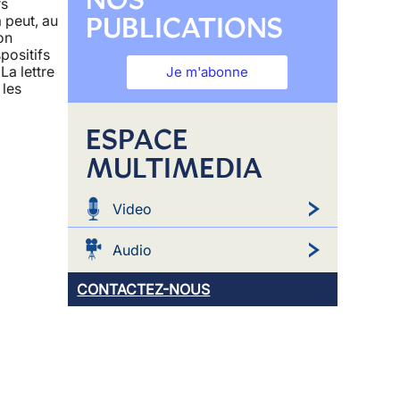
rs
PUBLICATIONS
 peut, au
on
positifs
La lettre
Je m'abonne
 les
ESPACE
MULTIMEDIA
Video
Audio
CONTACTEZ-NOUS