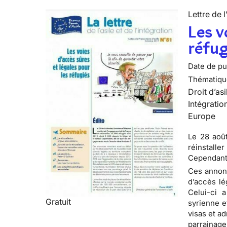
Lettre de l
Les v
réfug
Date de pub
Thématiqu
Droit d’asi
Intégratio
Europe
Le 28 aoû
réinstalle
Cependant,
Ces annonc
d’accès lé
Celui-ci 
Gratuit
syrienne e
visas et a
parrainage