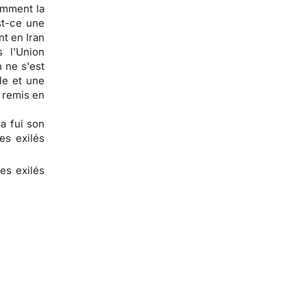
omment la
st-ce une
nt en Iran
 l'Union
 ne s'est
le et une
 remis en
a fui son
es exilés
des exilés