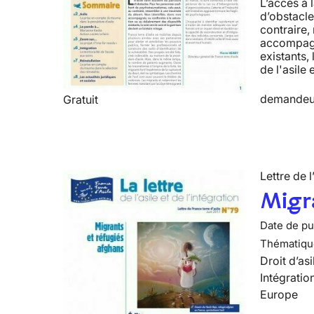
L’accès à 
d’obstacle
contraire,
accompagné
existants, 
de l'asile 
demandeur
Gratuit
Lettre de l
Migra
Date de pub
Thématiqu
Droit d’asi
Intégratio
Europe