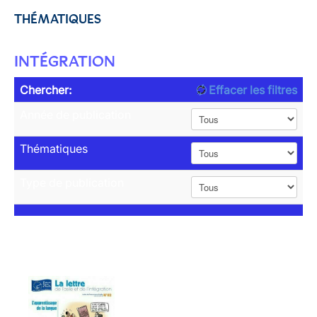
THÉMATIQUES
INTÉGRATION
Chercher:
Effacer les filtres
Année de publication
Thématiques
Type de publication