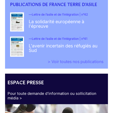
PUBLICATIONS DE FRANCE TERRE D'ASILE
Lettre de l’asile et de l’intégration | n°42
La solidarité européenne à
l'épreuve
Lettre de l’asile et de l’intégration | n°41
L'avenir incertain des réfugiés au
Sud
> Voir toutes nos publications
ESPACE PRESSE
Pour toute demande d’information ou sollicitation
média >