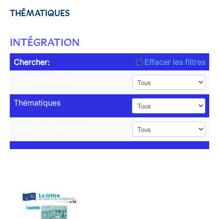
THÉMATIQUES
INTÉGRATION
Chercher:
Effacer les filtres
Année de publication
Thématiques
Type de publication