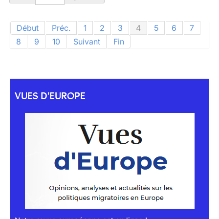
Début
Préc.
1
2
3
4
5
6
7
8
9
10
Suivant
Fin
VUES D'EUROPE