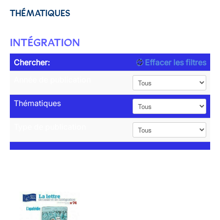
THÉMATIQUES
INTÉGRATION
Chercher:
Effacer les filtres
Année de publication
Thématiques
Type de publication