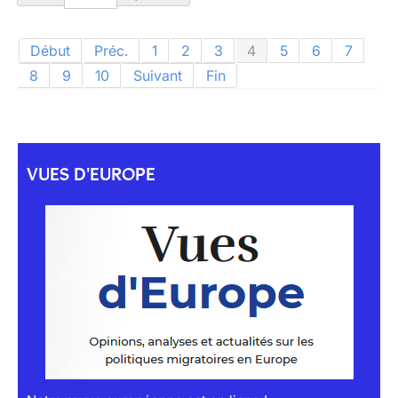
Début
Préc.
1
2
3
4
5
6
7
8
9
10
Suivant
Fin
VUES D'EUROPE