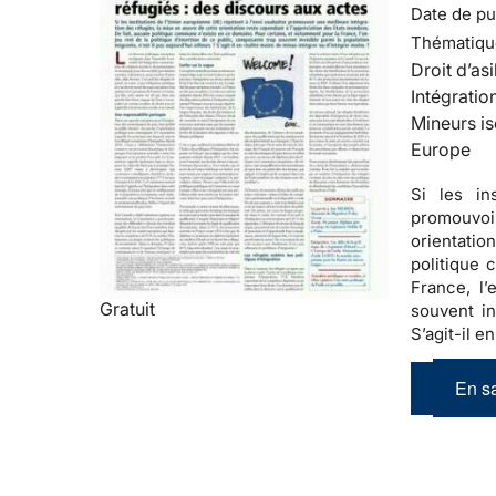
Date de pub
Thématiqu
Droit d’asi
Intégratio
Mineurs is
Europe
Si les in
promouvoir
orientatio
politique
France, l’
Gratuit
souvent in
S’agit-il e
En sa