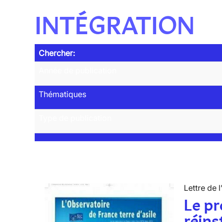
INTÉGRATION
Chercher:
Année de publication
Thématiques
Type de publication
Lettre de l
Le p
réins