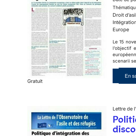
Thématiqu
Droit d’asi
Intégratio
Europe
Le 15 nove
l’objectif
européenne
scenarii s
En sa
Gratuit
Lettre de l
Polit
disco