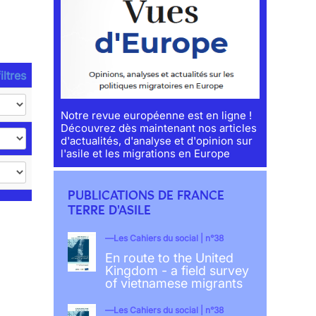
iltres
Notre revue européenne est en ligne !
Découvrez dès maintenant nos articles
d'actualités, d'analyse et d'opinion sur
l'asile et les migrations en Europe
PUBLICATIONS DE FRANCE
TERRE D'ASILE
Les Cahiers du social | n°38
En route to the United
Kingdom - a field survey
of vietnamese migrants
Les Cahiers du social | n°38