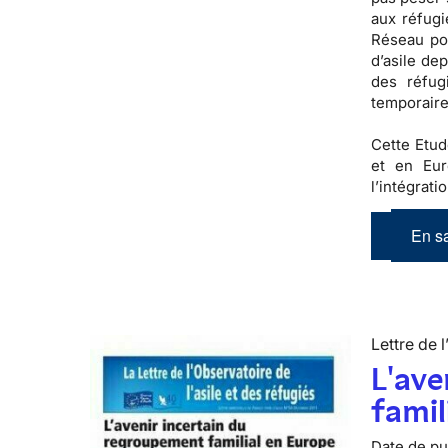
aux réfugi
Réseau pou
d’asile de
des réfug
temporaire
Cette Etud
et en Eur
l’intégrati
En sa
Lettre de l
L'ave
famil
Date de pub