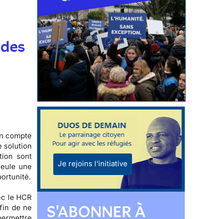
t
 des
on compte
e solution
tion sont
Je rejoins l'initiative
seule une
ortunité.
ec le HCR
S'ABONNER À
fin de ne
 permettre