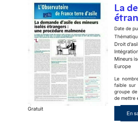
La de
étra
Date de pub
Thématiqu
Droit d’asi
Intégratio
Mineurs is
Europe
Le nombre
faible sur 
groupe de 
de mettre e
Gratuit
En sa