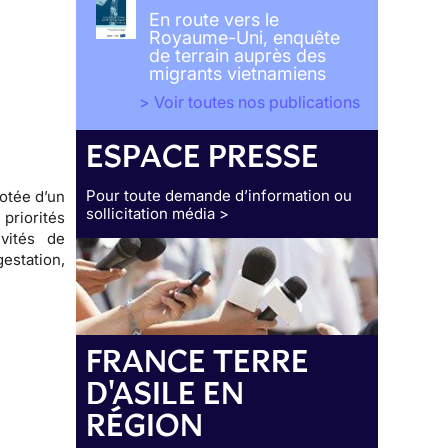
En route vers le
Royaume-Uni, enquête
de terrain auprès des
migrants vietnamiens
> Voir toutes nos publications
ESPACE PRESSE
Pour toute demande d’information ou
otée d’un
sollicitation média >
riorités
vités de
estation,
FRANCE TERRE
D'ASILE EN
RÉGION