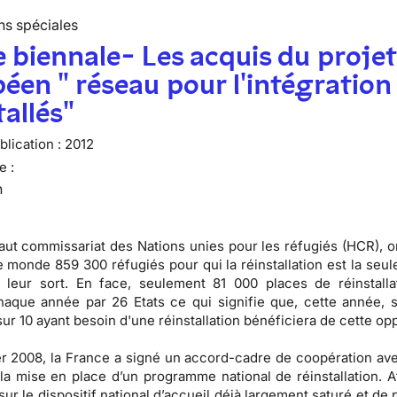
ns spéciales
 biennale- Les acquis du proje
éen " réseau pour l'intégration
tallés"
lication :
2012
e :
n
aut commissariat des Nations unies pour les réfugiés (HCR), 
le monde 859 300 réfugiés pour qui la réinstallation est la seul
 leur sort. En face, seulement 81 000 places de réinstalla
haque année par 26 Etats ce qui signifie que, cette année, 
ur 10 ayant besoin d'une réinstallation bénéficiera de cette opp
er 2008, la France a signé un accord-cadre de coopération av
la mise en place d’un programme national de réinstallation. A
sur le dispositif national d’accueil déjà largement saturé et de