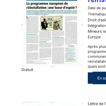
Date de pub
Thématiqu
Droit d’asi
Intégratio
Mineurs is
Europe
Après plus
programm
communes
réinstalla
quels sont
Gratuit
En sa
Lettre de l