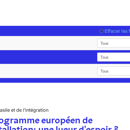
Effacer les f
’asile et de l’intégration
rogramme européen de
tallation: une lueur d'espoir ?