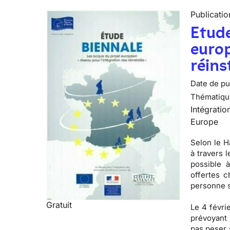
Publicatio
Etude
europ
réins
Date de pub
Thématiqu
Intégratio
Europe
Selon le H
à travers 
possible à
offertes c
personne s
Gratuit
Le 4 févri
prévoyant 
pas peser 