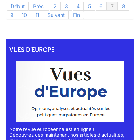
Début
Préc.
2
3
4
5
6
7
8
9
10
11
Suivant
Fin
VUES D'EUROPE
Notre revue européenne est en ligne !
Découvrez dès maintenant nos articles d'actualités,