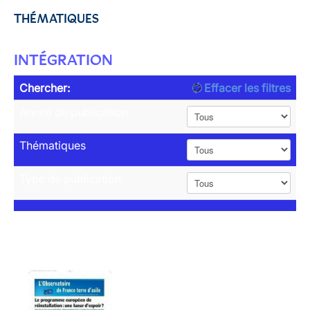
THÉMATIQUES
INTÉGRATION
Chercher:
Effacer les filtres
Année de publication
Thématiques
Type de publication