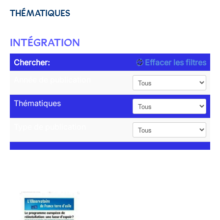
THÉMATIQUES
INTÉGRATION
Chercher:
Effacer les filtres
Année de publication
Thématiques
Type de publication