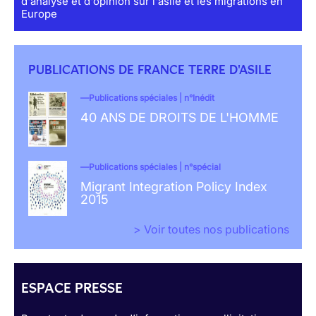
d'analyse et d'opinion sur l'asile et les migrations en
Europe
PUBLICATIONS DE FRANCE TERRE D'ASILE
Publications spéciales | n°Inédit
40 ANS DE DROITS DE L'HOMME
Publications spéciales | n°spécial
Migrant Integration Policy Index
2015
> Voir toutes nos publications
ESPACE PRESSE