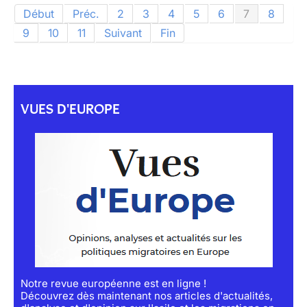
Début
Préc.
2
3
4
5
6
7
8
9
10
11
Suivant
Fin
VUES D'EUROPE
Notre revue européenne est en ligne !
Découvrez dès maintenant nos articles d'actualités,