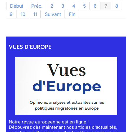
Début
Préc.
2
3
4
5
6
7
8
9
10
11
Suivant
Fin
VUES D'EUROPE
Notre revue européenne est en ligne !
Découvrez dès maintenant nos articles d'actualités,