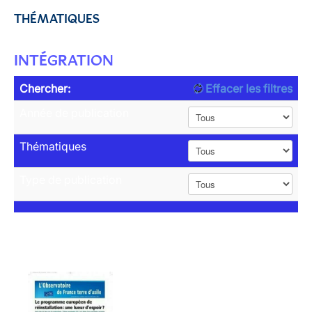
THÉMATIQUES
INTÉGRATION
Chercher:
Effacer les filtres
Année de publication
Thématiques
Type de publication