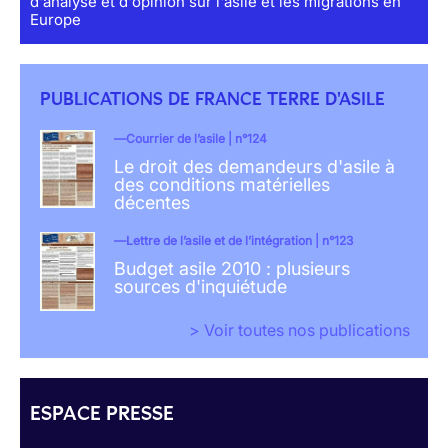
d'analyse et d'opinion sur l'asile et les migrations en
Europe
PUBLICATIONS DE FRANCE TERRE D'ASILE
Courrier de l’asile | n°124
Le droit des demandeurs d'asile à
des conditions matérielles
décentes
Lettre de l’asile et de l’intégration | n°123
Budget asile 2010 : plusieurs
sources d'inquiétude
> Voir toutes nos publications
ESPACE PRESSE