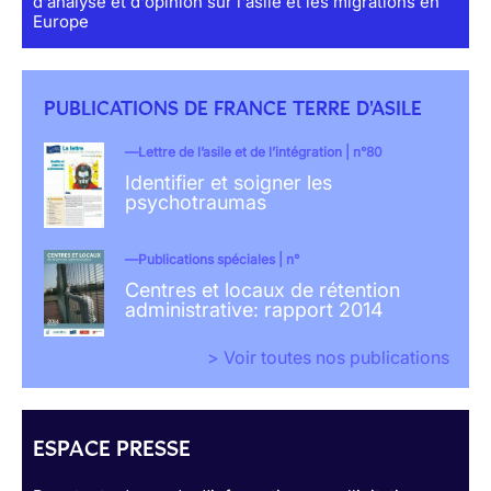
d'analyse et d'opinion sur l'asile et les migrations en
Europe
PUBLICATIONS DE FRANCE TERRE D'ASILE
Lettre de l’asile et de l’intégration | n°80
Identifier et soigner les
psychotraumas
Publications spéciales | n°
Centres et locaux de rétention
administrative: rapport 2014
> Voir toutes nos publications
ESPACE PRESSE