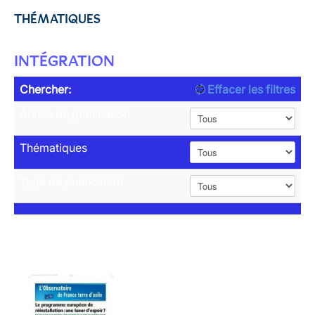
THÉMATIQUES
INTÉGRATION
Chercher:
Effacer les filtres
Année de publication
Thématiques
Type de publication