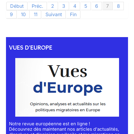
Début
Préc.
2
3
4
5
6
7
8
9
10
11
Suivant
Fin
VUES D'EUROPE
Notre revue européenne est en ligne !
Découvrez dès maintenant nos articles d'actualités,