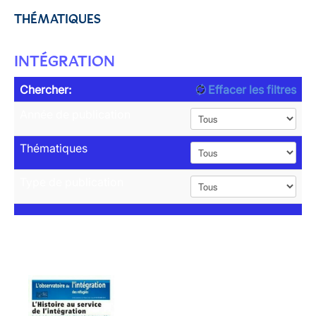
THÉMATIQUES
INTÉGRATION
Chercher:
Effacer les filtres
Année de publication
Thématiques
Type de publication