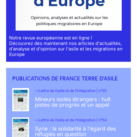
Notre revue européenne est en ligne !
Découvrez dès maintenant nos articles d'actualités,
d'analyse et d'opinion sur l'asile et les migrations en
Europe
PUBLICATIONS DE FRANCE TERRE D'ASILE
Lettre de l’asile et de l’intégration | n°55
Mineurs isolés étrangers : huit
pistes de progrès et un appel
Lettre de l’asile et de l’intégration | n°54
Syrie : la solidarité à l'égard des
réfugiés en question