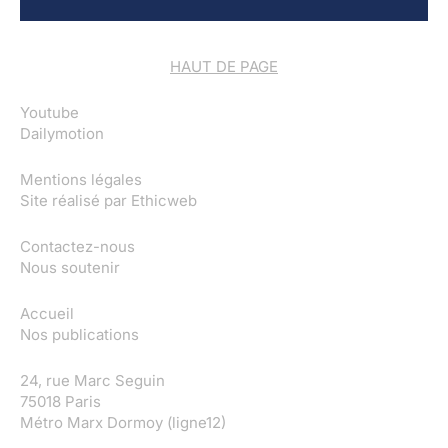
HAUT DE PAGE
Youtube
Dailymotion
Mentions légales
Site réalisé par
Ethicweb
Contactez-nous
Nous soutenir
Accueil
Nos publications
24, rue Marc Seguin
75018 Paris
Métro Marx Dormoy (ligne12)