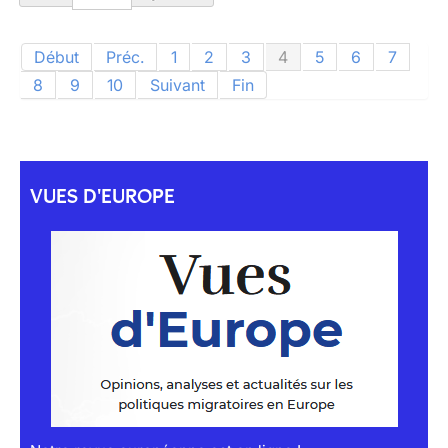
Début
Préc.
1
2
3
4
5
6
7
8
9
10
Suivant
Fin
VUES D'EUROPE