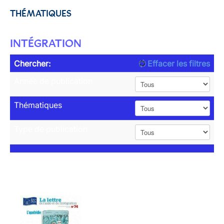
THÉMATIQUES
INTÉGRATION
Chercher:
Effacer les filtres
Année de publication
Thématiques
Type de publication