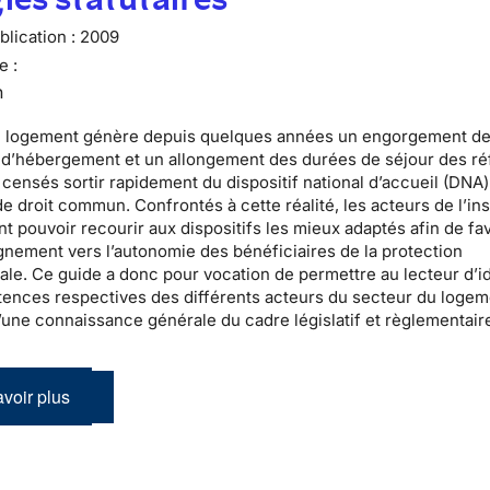
lication :
2009
e :
n
u logement
génère depuis quelques années un engorgement d
s d’hébergement
et un allongement des durées de séjour des
ré
censés sortir rapidement du
dispositif national d’accueil
(DNA)
e droit commun. Confrontés à cette réalité, les acteurs de l’
in
t pouvoir recourir aux dispositifs les mieux adaptés afin de fa
nement vers l’autonomie des bénéficiaires de la
protection
nale
. Ce guide a donc pour vocation de permettre au lecteur d’id
ences respectives des différents acteurs du secteur du logem
’une connaissance générale du cadre législatif et règlementair
voir plus