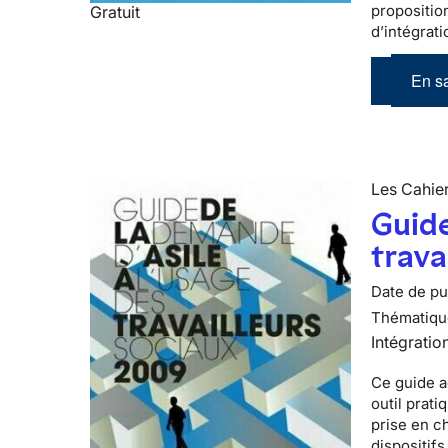
propositio
Gratuit
d’intégrati
En sa
Les Cahier
Guide
trava
Date de pub
Thématiqu
Intégratio
Ce guide a
outil prati
prise en c
dispositifs