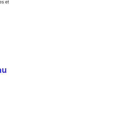
es et
au