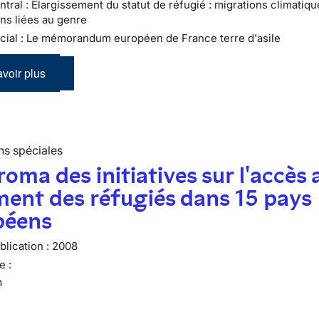
tral : Élargissement du statut de réfugié : migrations climatiqu
ns liées au genre
cial : Le mémorandum européen de France terre d'asile
voir plus
ns spéciales
oma des initiatives sur l'accès 
ent des réfugiés dans 15 pays
péens
lication :
2008
e :
n