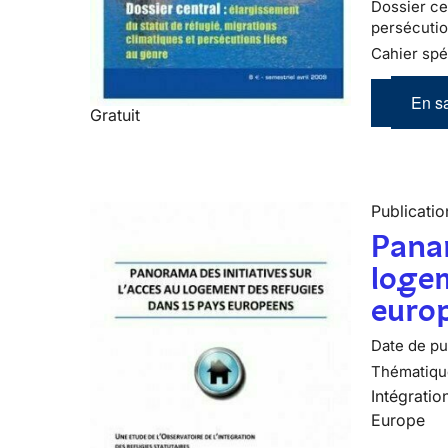
Dossier cen
persécutio
Cahier spé
En sa
Gratuit
Publicatio
Panar
logem
euro
Date de pub
Thématiqu
Intégratio
Europe