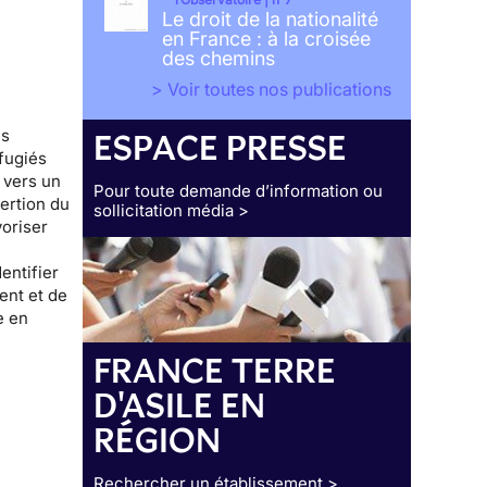
Le droit de la nationalité
en France : à la croisée
des chemins
> Voir toutes nos publications
es
ESPACE PRESSE
fugiés
 vers un
Pour toute demande d’information ou
sertion
du
sollicitation média >
voriser
entifier
ent et de
e en
FRANCE TERRE
D'ASILE EN
RÉGION
Rechercher un établissement >