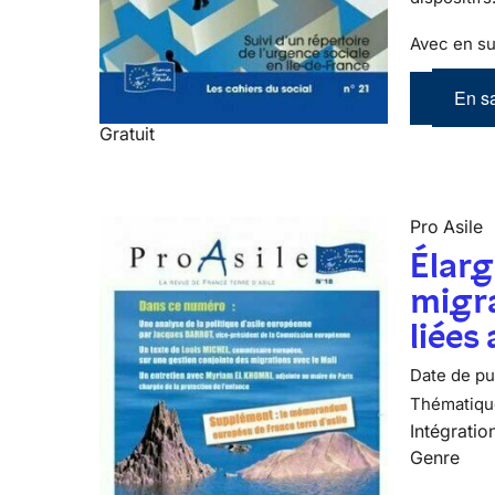
Avec en su
En sa
Gratuit
Pro Asile
Élarg
migra
liées
Date de pub
Thématiqu
Intégratio
Genre