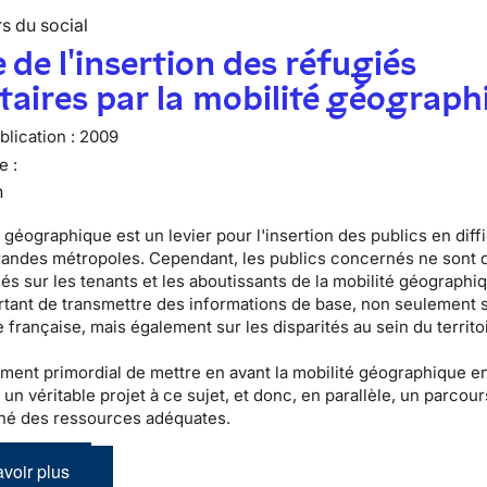
s du social
 de l'insertion des réfugiés
taires par la mobilité géograph
lication :
2009
e :
n
 géographique est un levier pour l'insertion des publics en diff
randes métropoles. Cependant, les publics concernés ne sont 
s sur les tenants et les aboutissants de la mobilité géographiqu
tant de transmettre des informations de base, non seulement s
 française, mais également sur les disparités au sein du territo
lement primordial de mettre en avant la mobilité géographique e
 un véritable projet à ce sujet, et donc, en parallèle, un parcour
é des ressources adéquates.
voir plus