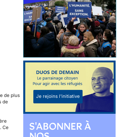
le de plus
Je rejoins l'initiative
s de
ière
S'ABONNER À
e. Ce
NOS