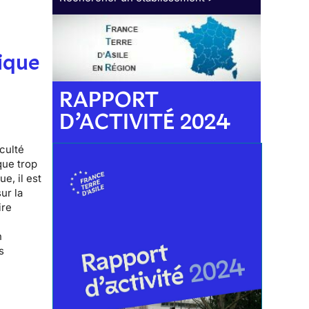
ique
RAPPORT
D’ACTIVITÉ 2024
iculté
que trop
e, il est
ur la
ire
n
s