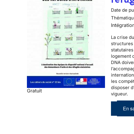
Date de pub
Thématiqu
Intégratio
La
crise d
structure
statutaires
logement d
DNA doiven
l’accompag
internatio
les compét
disposer d
Gratuit
vigueur.
En sa