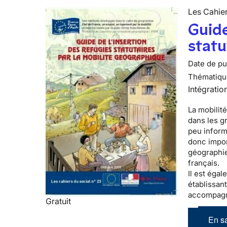
Les Cahier
Guide
statu
Date de pub
Thématiqu
Intégratio
La mobilité
dans les g
peu informé
donc impor
géographie
français.
Il est éga
établissant
accompagn
Gratuit
En sa