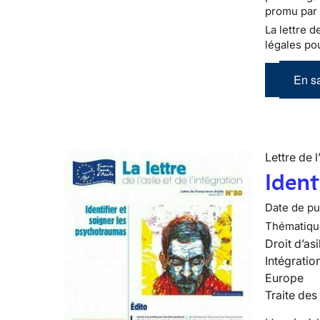
promu par 
La lettre d
légales pou
En sa
Lettre de l
Ident
Date de pub
Thématiqu
Droit d’asi
Intégratio
Europe
Traite des