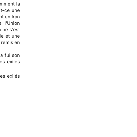
omment la
st-ce une
nt en Iran
 l'Union
 ne s'est
le et une
 remis en
a fui son
es exilés
des exilés