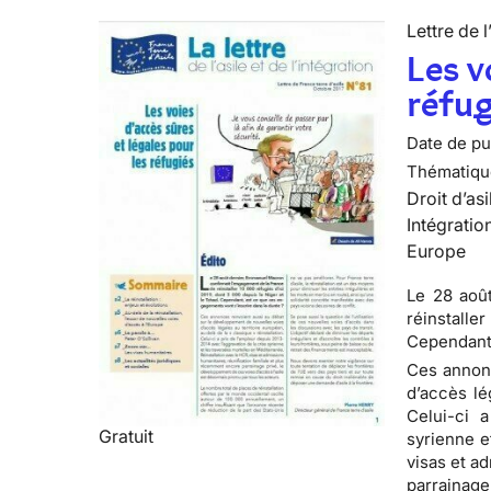
Lettre de l
Les v
réfug
Date de pub
Thématiqu
Droit d’asi
Intégratio
Europe
Le 28 aoû
réinstalle
Cependant,
Ces annonc
d’accès lé
Celui-ci 
Gratuit
syrienne e
visas et a
parrainage