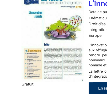
L'inn
Date de pub
Thématiqu
Droit d’asi
Intégratio
Europe
L'innovati
aux réfugi
rendre per
nouveaux 
nomade et
La lettre 
d'intégrati
Gratuit
En sa