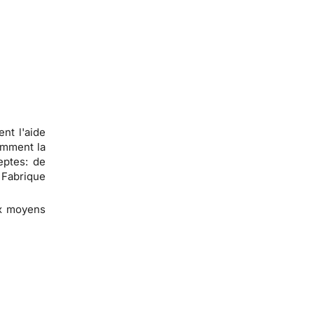
nt l'aide
omment la
eptes: de
 Fabrique
aux moyens