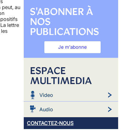
rs
 peut, au
S'ABONNER À
on
NOS
positifs
La lettre
PUBLICATIONS
 les
Je m'abonne
ESPACE
MULTIMEDIA
Video
Audio
CONTACTEZ-NOUS