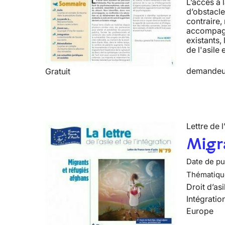
L’accès à 
d’obstacle
contraire,
accompagné
existants, 
de l'asile 
demandeur
Gratuit
Lettre de l
Migra
Date de pub
Thématiqu
Droit d’asi
Intégratio
Europe