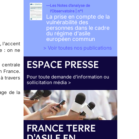
Les Notes d’analyse de
l’Observatoire | n°1
La prise en compte de la
vulnérabilité des
personnes dans le cadre
du régime d'asile
européen commun
, l'accent
> Voir toutes nos publications
e : on ne
ESPACE PRESSE
 centrale
en France.
Pour toute demande d’information ou
à travers
sollicitation média >
sage de la
FRANCE TERRE
D'ASILE EN