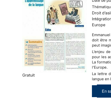
Date de pub
Thématiqu
Droit d’asi
Intégratio
Europe
Emmanuel M
doit être 
peut imagi
L’enjeu de
pour les a
La formati
l'Europe.
La lettre d
Gratuit
langue en 
En sa