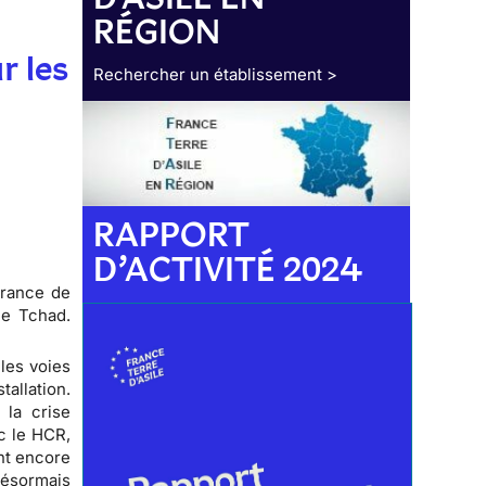
RÉGION
r les
Rechercher un établissement >
RAPPORT
D’ACTIVITÉ 2024
France de
le Tchad.
les voies
tallation.
 la crise
c le HCR,
ent encore
désormais