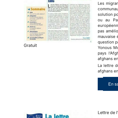
Les migran
communauté
solution p
ou au Pa
européenne
pas amélio
mauvaise é
question p
Gratuit
Yonous Moh
pays l’Afg
afghans en
La lettre d
afghans en
En sa
Lettre de l