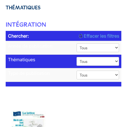
THÉMATIQUES
INTÉGRATION
Chercher:
Effacer les filtres
Année de publication
Thématiques
Type de publication