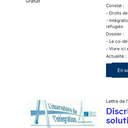
Gratuit
Constat :
- Droits de
- Intégrati
réfugiés
Dossier :
- Le co-d
- Vivre ici 
Actualité :
En sa
Lettre de l
Discr
solut