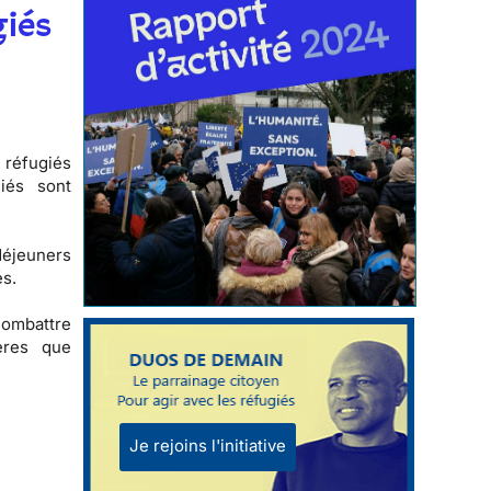
giés
 réfugiés
iés sont
-déjeuners
és.
combattre
ères que
Je rejoins l'initiative