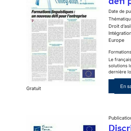
défi 
Date de pub
Thématiqu
Droit d’asi
Intégratio
Europe
Formations
Le françai
solutions l
dernière lo
En sa
Gratuit
Publicatio
Discr