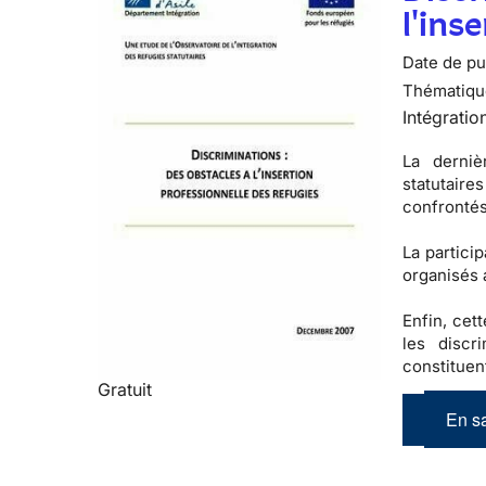
l'ins
Date de pub
Thématiqu
Intégratio
La derniè
statutaires
confrontés
La partici
organisés 
Enfin, cet
les
discr
constituen
Gratuit
En sa