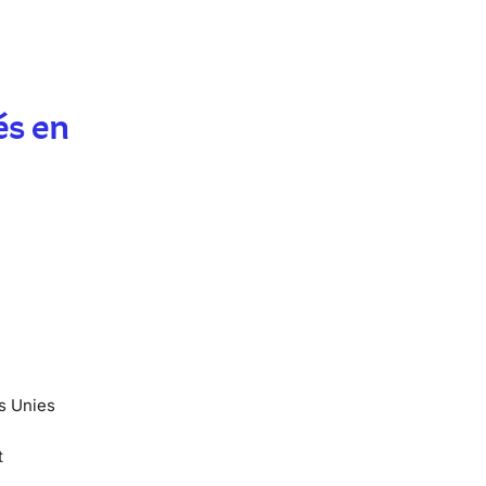
és en
ns Unies
t