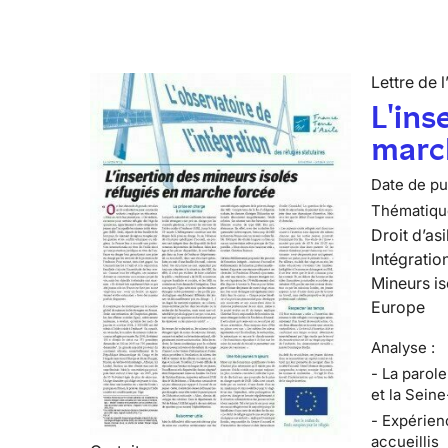
Lettre de l
L'ins
marc
Date de pub
Thématiqu
Droit d’asi
Intégratio
Mineurs is
Europe
Analyse :
- La parol
et la Sein
- Expérien
accueillis