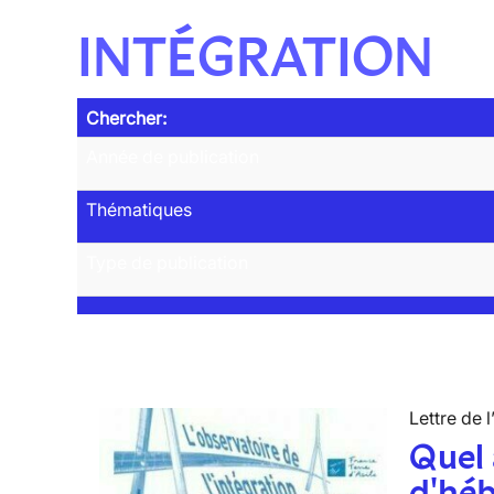
INTÉGRATION
Chercher:
Année de publication
Thématiques
Type de publication
Lettre de l
Quel 
d'hé