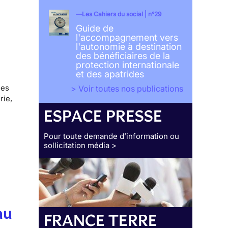
Les Cahiers du social | n°29
Guide de
l'accompagnement vers
l'autonomie à destination
des bénéficiaires de la
protection internationale
et des apatrides
des
> Voir toutes nos publications
rie,
ESPACE PRESSE
Pour toute demande d’information ou
sollicitation média >
au
FRANCE TERRE