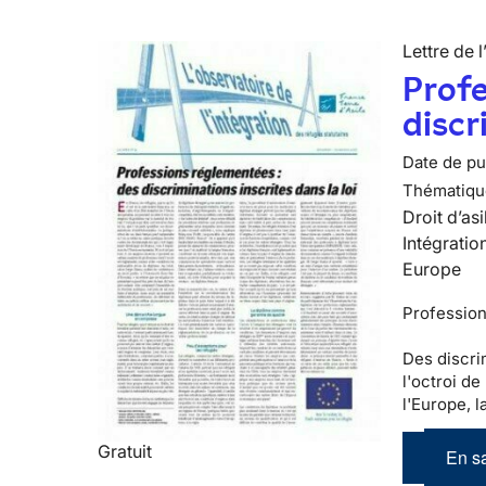
Lettre de l
Profe
discr
Date de pub
Thématiqu
Droit d’asi
Intégratio
Europe
Professio
Des discri
l'octroi de
l'Europe, l
Gratuit
En sa