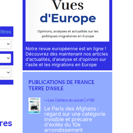
iltres
Notre revue européenne est en ligne !
Découvrez dès maintenant nos articles
d'actualités, d'analyse et d'opinion sur
l'asile et les migrations en Europe
PUBLICATIONS DE FRANCE
TERRE D'ASILE
Les Cahiers du social | n°30
Le Paris des Afghans :
regard sur une catégorie
invisible et précaire
res
d'exilés du 10e
arrondissement