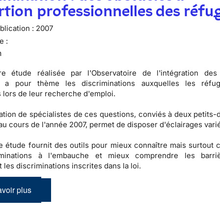
ertion professionnelles des réfu
lication :
2007
e :
n
re étude réalisée par l'
Observatoire de l'intégration des
a pour thème les discriminations auxquelles les réfug
 lors de leur recherche d'emploi.
pation de spécialistes de ces questions, conviés à deux petits
au cours de l'année 2007, permet de disposer d'éclairages vari
te étude fournit des
outils
pour mieux connaître mais surtout 
iminations à l'embauche
et mieux comprendre les barri
t les
discriminations inscrites dans la loi
.
voir plus