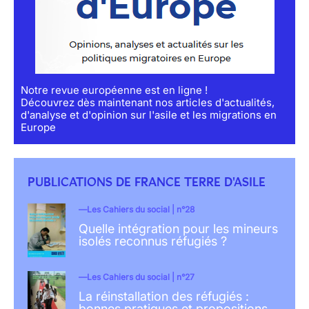
Notre revue européenne est en ligne !
Découvrez dès maintenant nos articles d'actualités,
d'analyse et d'opinion sur l'asile et les migrations en
Europe
PUBLICATIONS DE FRANCE TERRE D'ASILE
Les Cahiers du social | n°28
Quelle intégration pour les mineurs
isolés reconnus réfugiés ?
Les Cahiers du social | n°27
La réinstallation des réfugiés :
bonnes pratiques et propositions