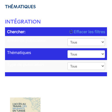
THÉMATIQUES
INTÉGRATION
Chercher:
Effacer les filtres
Année de publication
Thématiques
Type de publication