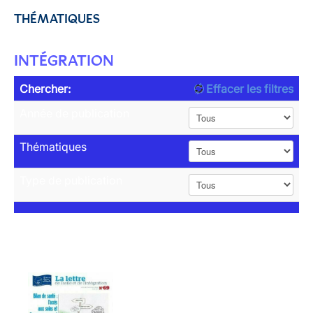
THÉMATIQUES
INTÉGRATION
Chercher:
Effacer les filtres
Année de publication
Thématiques
Type de publication