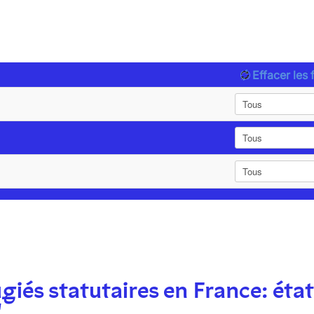
Effacer les f
giés statutaires en France: état
"