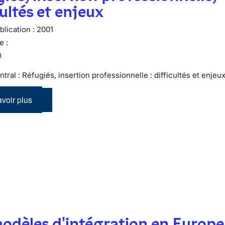
cultés et enjeux
lication :
2001
e :
n
tral : Réfugiés, insertion professionnelle : difficultés et enjeux
voir plus
odèles d'intégration en Europe