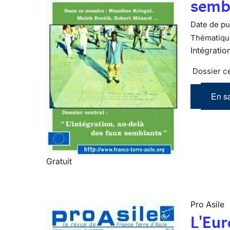
semb
Date de pub
Thématiqu
Intégratio
Dossier cen
En sa
Gratuit
Pro Asile
L'Eur