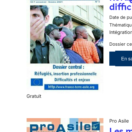
diffi
Date de pub
Thématiqu
Intégratio
Dossier cen
En sa
Gratuit
Pro Asile
Les m