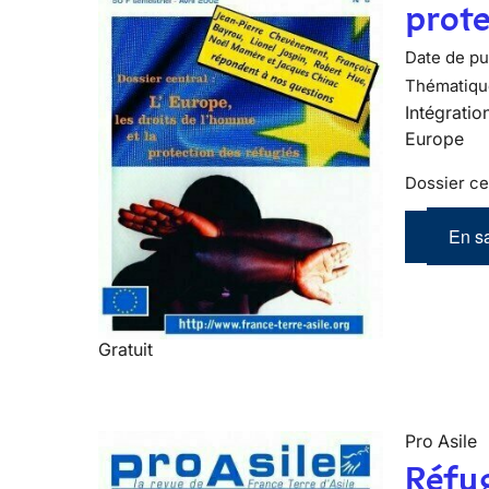
prote
Date de pub
Thématiqu
Intégratio
Europe
Dossier cen
En sa
Gratuit
Pro Asile
Réfug