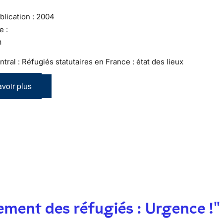
lication :
2004
e :
n
tral : Réfugiés statutaires en France : état des lieux
voir plus
ment des réfugiés : Urgence !"