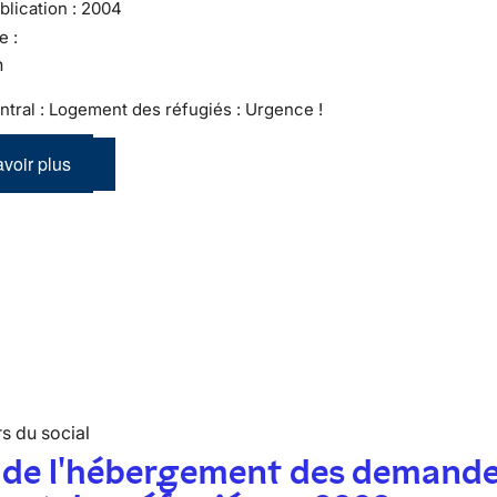
lication :
2004
e :
n
ntral : Logement des réfugiés : Urgence !
voir plus
s du social
n de l'hébergement des demand