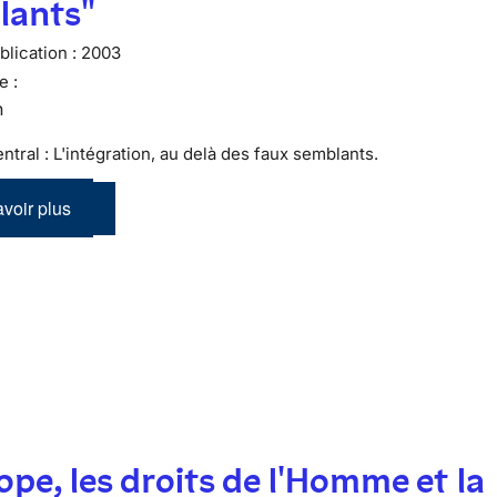
lants"
lication :
2003
e :
n
tral : L'intégration, au delà des faux semblants.
voir plus
ope, les droits de l'Homme et la