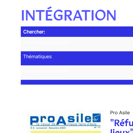
INTÉGRATION
Chercher:
Année de publication
Thématiques
Type de publication
Pro Asile
"Réfu
lieux