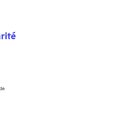
rité
 de