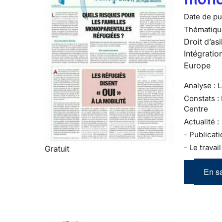
Date de pub
Thématiqu
Droit d’asi
Intégratio
Europe
Analyse : 
Constats :
Centre
Actualité :
- Publicati
- Le travai
Gratuit
En sa