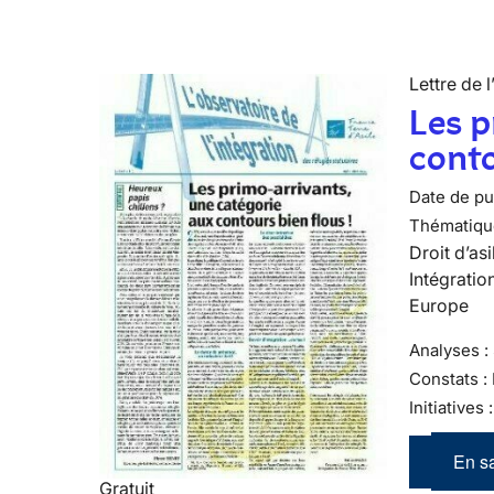
Lettre de l
Les p
conto
Date de pub
Thématiqu
Droit d’asi
Intégratio
Europe
Analyses : 
Constats :
Initiatives
En sa
Gratuit