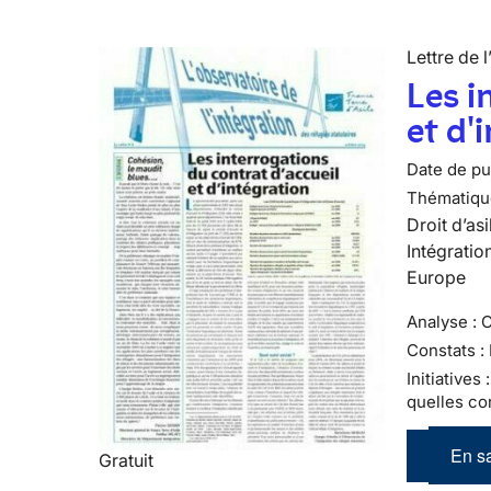
Lettre de l
Les i
et d'
Date de pub
Thématiqu
Droit d’asi
Intégratio
Europe
Analyse : 
Constats :
Initiatives
quelles co
En sa
Gratuit