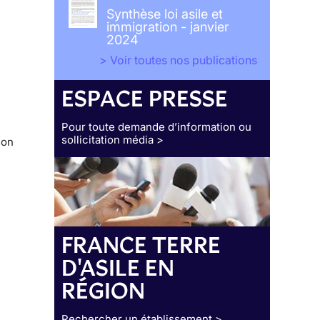
Synthèse loi asile et
immigration - janvier
2024
> Voir toutes nos publications
ESPACE PRESSE
Pour toute demande d’information ou
sollicitation média >
ion
FRANCE TERRE
D'ASILE EN
RÉGION
Rechercher un établissement >