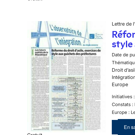
Lettre de l
Réfor
style
Date de pub
Thématiqu
Droit d’asi
Intégratio
Europe
Initiatives
Constats :
Europe : L
En sa
Gratuit