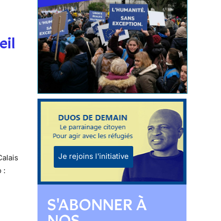
eil
Je rejoins l'initiative
Calais
 :
S'ABONNER À
NOS