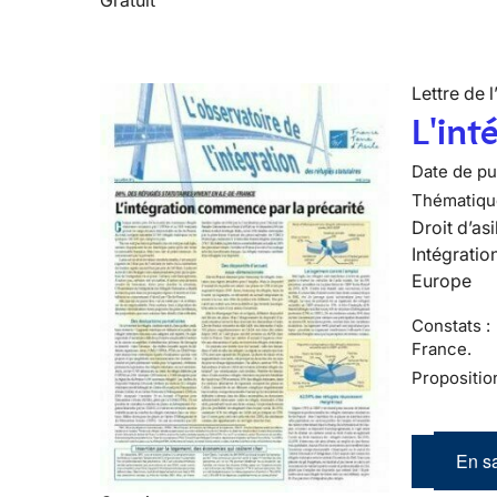
Lettre de l
L'int
Date de pub
Thématiqu
Droit d’asi
Intégratio
Europe
Constats :
France.
Propositio
En sa