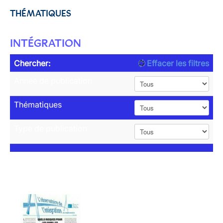
THÉMATIQUES
INTÉGRATION
Chercher:
Effacer les filtres
Année de publication
Thématiques
Type de publication