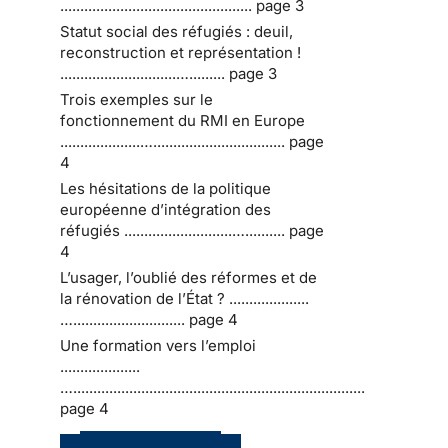
................................................ page 3
Statut social des réfugiés : deuil,
reconstruction et représentation !
.............................…......... page 3
Trois exemples sur le
fonctionnement du RMI en Europe
....................…................................. page
4
Les hésitations de la politique
européenne d’intégration des
réfugiés ...........................….......... page
4
L’usager, l’oublié des réformes et de
la rénovation de l’État ? ....................
…............................ page 4
Une formation vers l’emploi
....................
….........................................................................
page 4