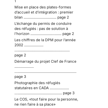
1
Mise en place des plates-formes
d’accueil et d’intégration : premier
bilan .................................. page 2
L’échange du permis de conduire
des réfugiés : pas de solution à
l’horizon ......................…....... page 2
Les chiffres de la DPM pour l’année
2002 ....................
…......................................................
page 2
Démarrage du projet Clef de France
....................
….............................................................
page 3
Photographie des réfugiés
statutaires en CADA ....................
….............................................. page 3
Le COS, «tout faire pour la personne,
ne rien faire à sa place»