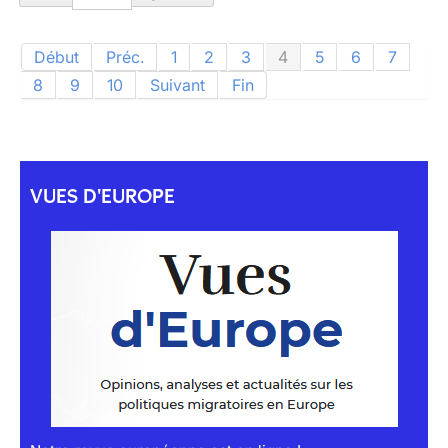
Début
Préc.
1
2
3
4
5
6
7
8
9
10
Suivant
Fin
VUES D'EUROPE