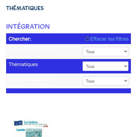
THÉMATIQUES
INTÉGRATION
Chercher:
Effacer les filtres
Année de publication
Thématiques
Type de publication