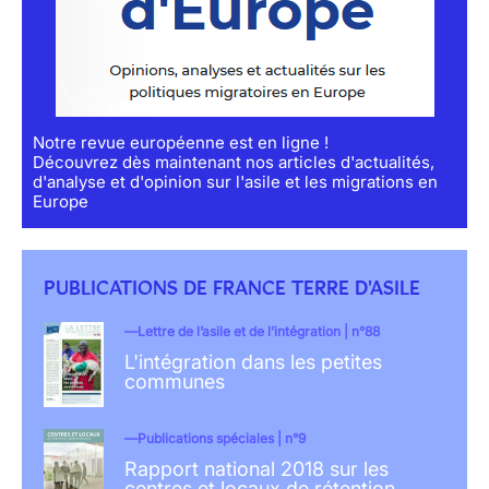
Notre revue européenne est en ligne !
Découvrez dès maintenant nos articles d'actualités,
d'analyse et d'opinion sur l'asile et les migrations en
Europe
PUBLICATIONS DE FRANCE TERRE D'ASILE
Lettre de l’asile et de l’intégration | n°88
L'intégration dans les petites
communes
Publications spéciales | n°9
Rapport national 2018 sur les
centres et locaux de rétention