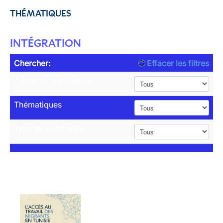
THÉMATIQUES
INTÉGRATION
Chercher:
Effacer les filtres
Année de publication
Thématiques
Type de publication