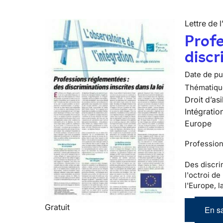
Lettre de l
Profe
discr
Date de pub
Thématiqu
Droit d’asi
Intégratio
Europe
Professio
Des discri
l'octroi de
l'Europe, l
Gratuit
En sa