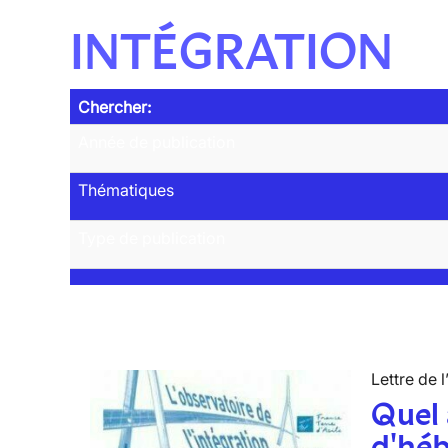
INTÉGRATION
Chercher:
Année de publication
Thématiques
Type de publication
Lettre de l
Quel 
d'hé