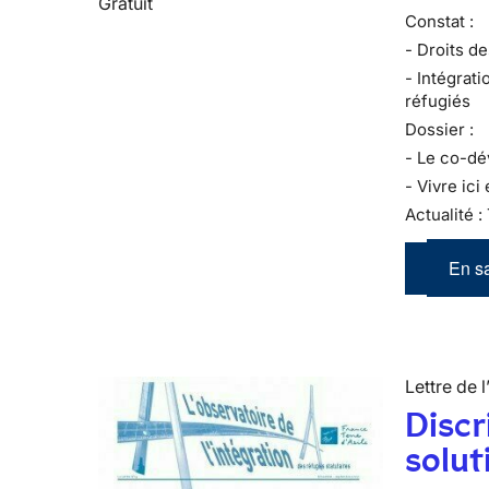
Gratuit
Constat :
- Droits de
- Intégrati
réfugiés
Dossier :
- Le co-d
- Vivre ici 
Actualité :
En sa
Lettre de l
Discr
solut