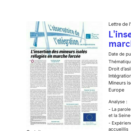
Lettre de l
L'ins
marc
Date de pub
Thématiqu
Droit d’asi
Intégratio
Mineurs is
Europe
Analyse :
- La parol
et la Sein
- Expérien
accueillis