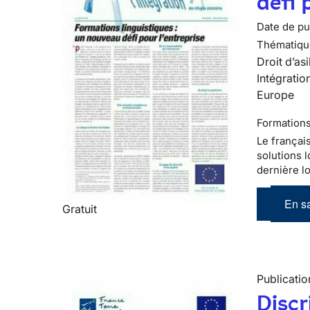
défi 
Date de pub
Thématiqu
Droit d’asi
Intégratio
Europe
Formations
Le françai
solutions l
dernière lo
En sa
Gratuit
Publicatio
Discr