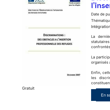
l'ins
Date de pub
Thématiqu
Intégratio
La derniè
statutaires
confrontés
La partici
organisés 
Enfin, cet
les
discr
constituen
Gratuit
En sa