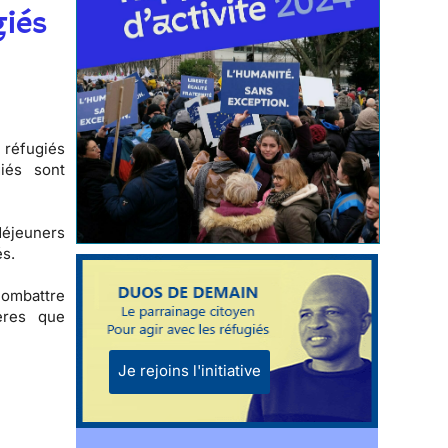
giés
 réfugiés
iés sont
-déjeuners
és.
combattre
ères que
Je rejoins l'initiative