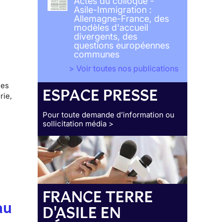
Actes du colloque -
Asile-Immigration :
Allemagne-France, des
modèles d'accueil
divergents, des
questions européennes
communes
> Voir toutes nos publications
des
ESPACE PRESSE
rie,
Pour toute demande d’information ou
sollicitation média >
FRANCE TERRE
au
D'ASILE EN