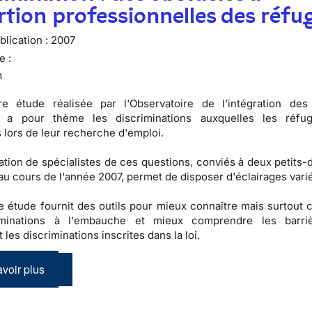
ertion professionnelles des réfu
lication :
2007
e :
n
re étude réalisée par l'
Observatoire de l'intégration des
a pour thème les discriminations auxquelles les réfug
 lors de leur recherche d'emploi.
pation de spécialistes de ces questions, conviés à deux petits
au cours de l'année 2007, permet de disposer d'éclairages vari
te étude fournit des
outils
pour mieux connaître mais surtout 
iminations à l'embauche
et mieux comprendre les barri
t les
discriminations inscrites dans la loi
.
voir plus