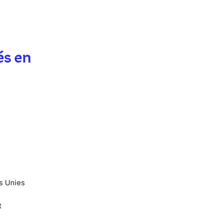
és en
ns Unies
t