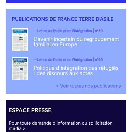
PUBLICATIONS DE FRANCE TERRE D'ASILE
Lettre de l’asile et de l’intégration | n°50
L'avenir incertain du regroupement
familial en Europe
Lettre de l’asile et de l’intégration | n°49
Politique d'intégration des réfugiés
: des discours aux actes
> Voir toutes nos publications
ESPACE PRESSE
Pour toute demande d’information ou sollicitation
média >