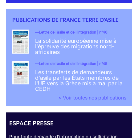
PUBLICATIONS DE FRANCE TERRE D'ASILE
Lettre de l’asile et de l’intégration | n°46
La solidarité européenne mise à
l'épreuve des migrations nord-
africaines
Lettre de l’asile et de l’intégration | n°45
Les transferts de demandeurs
d'asile par les États membres de
l'UE vers la Grèce mis à mal par la
CEDH
> Voir toutes nos publications
ESPACE PRESSE
Pour toute demande d’information ou sollicitation