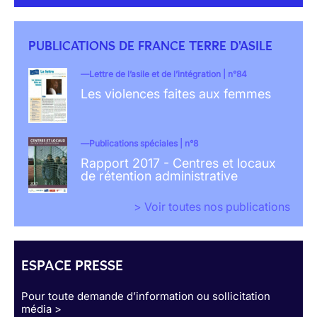
PUBLICATIONS DE FRANCE TERRE D'ASILE
Lettre de l’asile et de l’intégration | n°84
Les violences faites aux femmes
Publications spéciales | n°8
Rapport 2017 - Centres et locaux
de rétention administrative
> Voir toutes nos publications
ESPACE PRESSE
Pour toute demande d’information ou sollicitation
média >