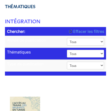
THÉMATIQUES
INTÉGRATION
Chercher:
Effacer les filtres
Année de publication
Thématiques
Type de publication