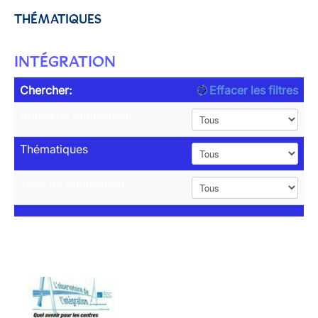
THÉMATIQUES
INTÉGRATION
Chercher:
Effacer les filtres
Année de publication
Thématiques
Type de publication