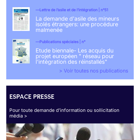
Lettre de l’asile et de l’intégration | n°51
La demande d'asile des mineurs
isolés étrangers: une procédure
malmenée
Publications spéciales | n°
Etude biennale- Les acquis du
projet européen " réseau pour
l'intégration des réinstallés"
> Voir toutes nos publications
ESPACE PRESSE
Pour toute demande d’information ou sollicitation
média >