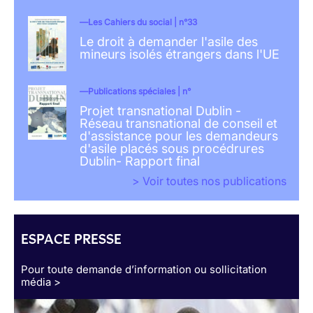
Les Cahiers du social | n°33
Le droit à demander l'asile des
mineurs isolés étrangers dans l'UE
Publications spéciales | n°
Projet transnational Dublin -
Réseau transnational de conseil et
d'assistance pour les demandeurs
d'asile placés sous procédrures
Dublin- Rapport final
> Voir toutes nos publications
ESPACE PRESSE
Pour toute demande d’information ou sollicitation
média >