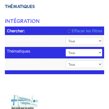
THÉMATIQUES
INTÉGRATION
Chercher:
Effacer les filtres
Année de publication
Thématiques
Type de publication