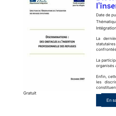
l'ins
Date de pub
Thématiqu
Intégratio
La derniè
statutaires
confrontés
La partici
organisés 
Enfin, cet
les
discr
constituen
Gratuit
En sa