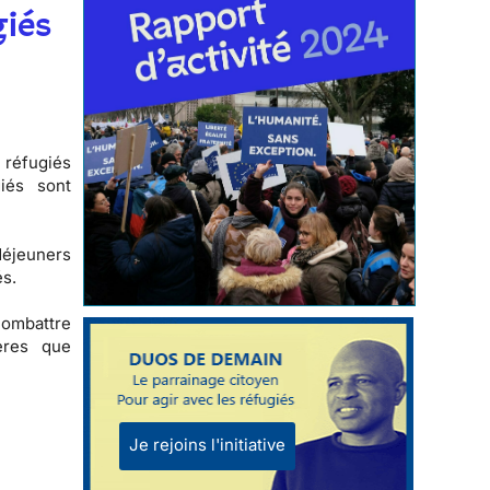
giés
 réfugiés
iés sont
-déjeuners
és.
combattre
ères que
Je rejoins l'initiative