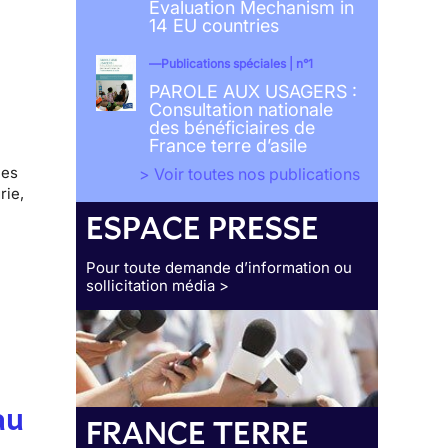
Evaluation Mechanism in
14 EU countries
Publications spéciales | n°1
PAROLE AUX USAGERS :
Consultation nationale
des bénéficiaires de
France terre d’asile
des
> Voir toutes nos publications
rie,
ESPACE PRESSE
Pour toute demande d’information ou
sollicitation média >
au
FRANCE TERRE