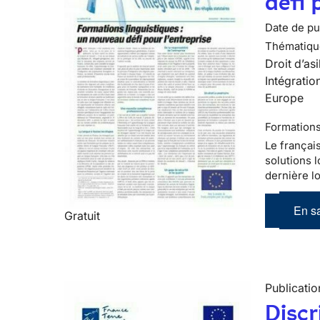
défi 
Date de pub
Thématiqu
Droit d’asi
Intégratio
Europe
Formations
Le françai
solutions l
dernière lo
En sa
Gratuit
Publicatio
Discr