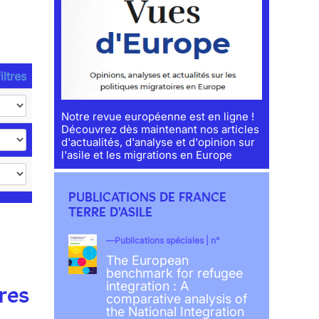
iltres
Notre revue européenne est en ligne !
Découvrez dès maintenant nos articles
d'actualités, d'analyse et d'opinion sur
l'asile et les migrations en Europe
PUBLICATIONS DE FRANCE
TERRE D'ASILE
Publications spéciales | n°
The European
benchmark for refugee
integration : A
res
comparative analysis of
the National Integration