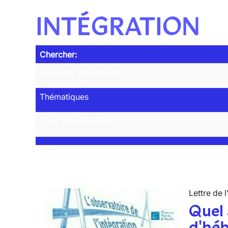
INTÉGRATION
Chercher:
Année de publication
Thématiques
Type de publication
Lettre de l
Quel 
d'hé