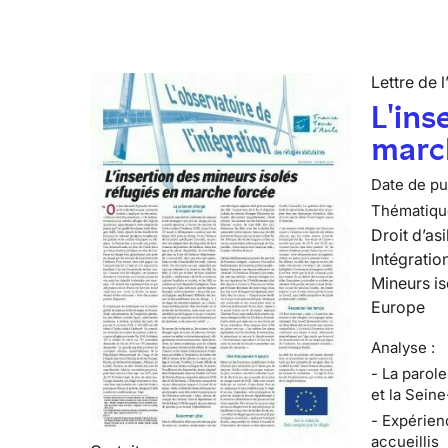
Lettre de l
L'ins
marc
Date de pub
Thématiqu
Droit d’asi
Intégratio
Mineurs is
Europe
Analyse :
- La parol
et la Sein
- Expérien
accueillis