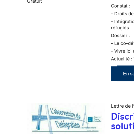
Gratuit
Constat :
- Droits de
- Intégrati
réfugiés
Dossier :
- Le co-d
- Vivre ici 
Actualité :
En sa
Lettre de l
Discr
solut