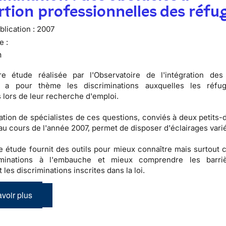
ertion professionnelles des réfu
lication :
2007
e :
n
re étude réalisée par l'
Observatoire de l'intégration des
a pour thème les discriminations auxquelles les réfug
 lors de leur recherche d'emploi.
pation de spécialistes de ces questions, conviés à deux petits
au cours de l'année 2007, permet de disposer d'éclairages vari
te étude fournit des
outils
pour mieux connaître mais surtout 
iminations à l'embauche
et mieux comprendre les barri
t les
discriminations inscrites dans la loi
.
voir plus