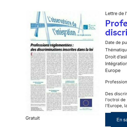
Lettre de l
Profe
discr
Date de pub
Thématiqu
Droit d’asi
Intégratio
Europe
Professio
Des discri
l'octroi de
l'Europe, l
Gratuit
En sa