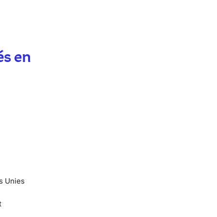
és en
ns Unies
t