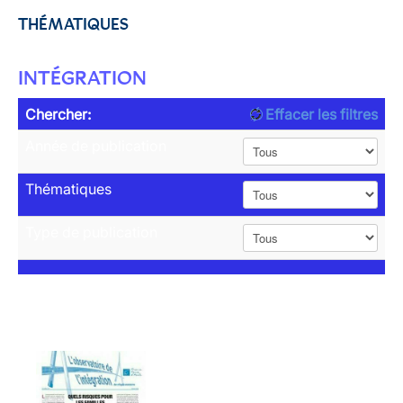
THÉMATIQUES
INTÉGRATION
Chercher:
Effacer les filtres
Année de publication
Thématiques
Type de publication