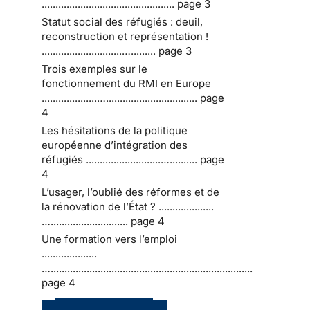
................................................ page 3
Statut social des réfugiés : deuil,
reconstruction et représentation !
.............................…......... page 3
Trois exemples sur le
fonctionnement du RMI en Europe
....................…................................. page
4
Les hésitations de la politique
européenne d’intégration des
réfugiés ...........................….......... page
4
L’usager, l’oublié des réformes et de
la rénovation de l’État ? ....................
…............................ page 4
Une formation vers l’emploi
....................
….........................................................................
page 4