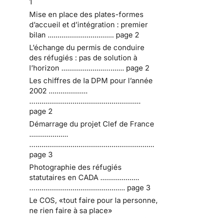
1
Mise en place des plates-formes
d’accueil et d’intégration : premier
bilan .................................. page 2
L’échange du permis de conduire
des réfugiés : pas de solution à
l’horizon ......................…....... page 2
Les chiffres de la DPM pour l’année
2002 ....................
…......................................................
page 2
Démarrage du projet Clef de France
....................
….............................................................
page 3
Photographie des réfugiés
statutaires en CADA ....................
….............................................. page 3
Le COS, «tout faire pour la personne,
ne rien faire à sa place»