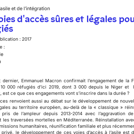
’asile et de l’intégration
oies d'accès sûres et légales pou
iés
lication :
2017
e :
le
n
t dernier, Emmanuel Macron confirmait l’engagement de la 
r 10 000 réfugiés d’ici 2019, dont 3 000 depuis le Niger et 
 est ce que ces engagements vont s’inscrire dans la durée ?
es renvoient aussi au débat sur le développement de nouvel
gales au territoire européen, au-delà de la « classique » réins
a pris de l’ampleur depuis 2013-2014 avec l’aggravation de
t les traversées mortelles en Méditerranée. Réinstallation ave
dmissions humanitaires, réunification familiale et plus récemm
 privé, le développement de ces voies d’accès à l’asile est 