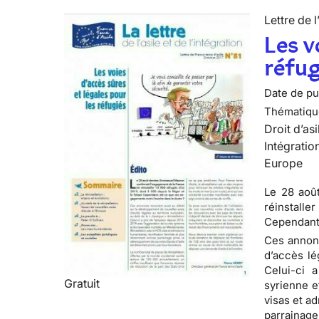
Lettre de l
Les v
réfug
Date de pub
Thématiqu
Droit d’asi
Intégratio
Europe
Le 28 aoû
réinstalle
Cependant,
Ces annonc
d’accès lé
Celui-ci 
Gratuit
syrienne e
visas et a
parrainage