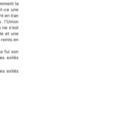
omment la
st-ce une
nt en Iran
 l'Union
 ne s'est
le et une
 remis en
a fui son
es exilés
des exilés