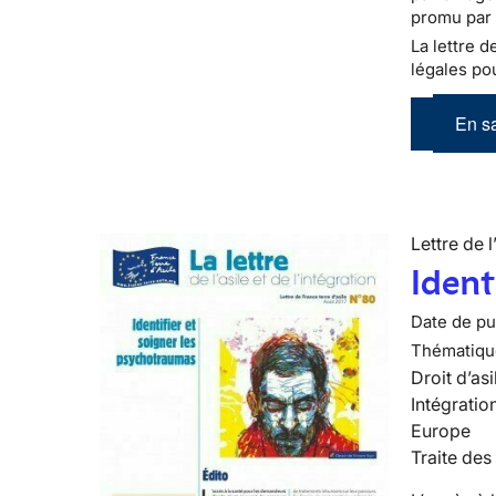
promu par 
La lettre d
légales pou
En sa
Lettre de l
Ident
Date de pub
Thématiqu
Droit d’asi
Intégratio
Europe
Traite des