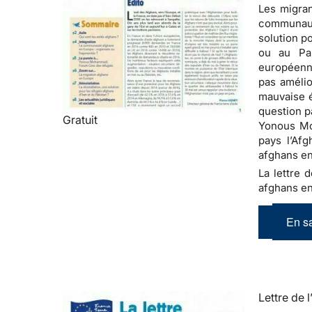
Les migran
communauté
solution p
ou au Pa
européenne
pas amélio
mauvaise é
question p
Gratuit
Yonous Moh
pays l’Afg
afghans en
La lettre d
afghans en
En sa
Lettre de l