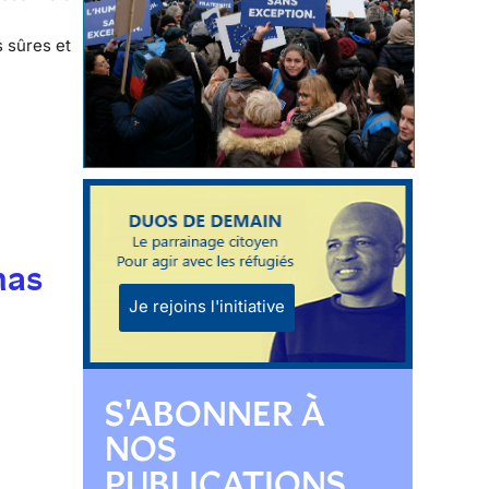
s sûres et
mas
Je rejoins l'initiative
S'ABONNER À
NOS
PUBLICATIONS