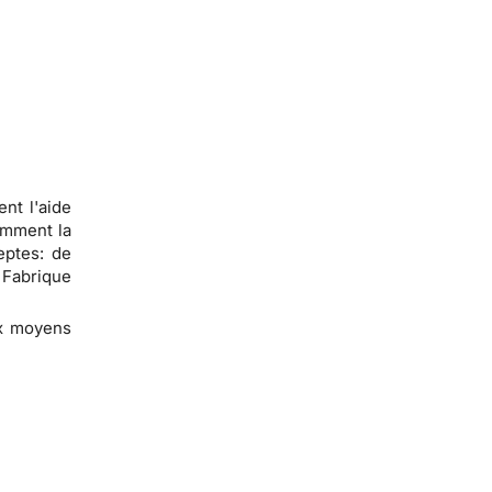
nt l'aide
omment la
eptes: de
 Fabrique
aux moyens