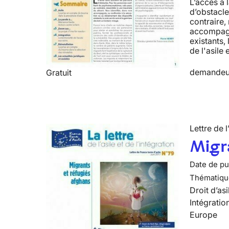
L’accès à 
d’obstacle
contraire,
accompagné
existants, 
de l'asile 
demandeur
Gratuit
Lettre de l
Migra
Date de pub
Thématiqu
Droit d’asi
Intégratio
Europe