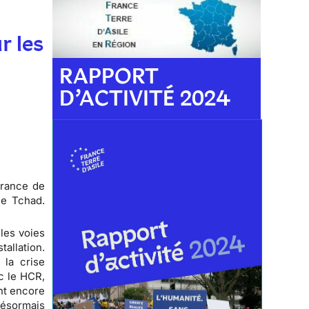
r les
RAPPORT
D’ACTIVITÉ 2024
France de
le Tchad.
les voies
tallation.
 la crise
c le HCR,
ent encore
désormais