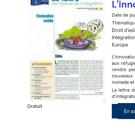
L'inn
Date de pub
Thématiqu
Droit d’asi
Intégratio
Europe
L'innovati
aux réfugi
rendre per
nouveaux 
nomade et
La lettre 
d'intégrati
Gratuit
En sa