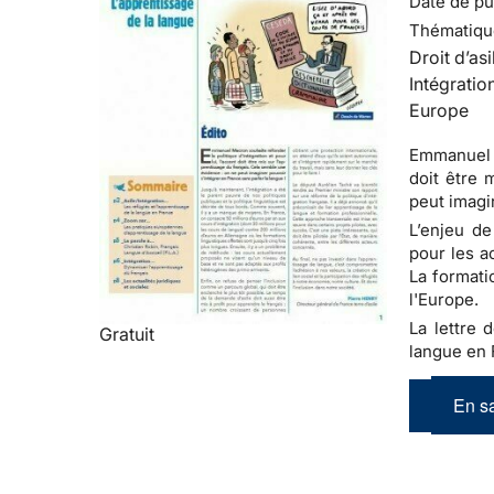
Date de pub
Thématiqu
Droit d’asi
Intégratio
Europe
Emmanuel M
doit être 
peut imagi
L’enjeu de
pour les a
La formati
l'Europe.
La lettre d
Gratuit
langue en 
En sa