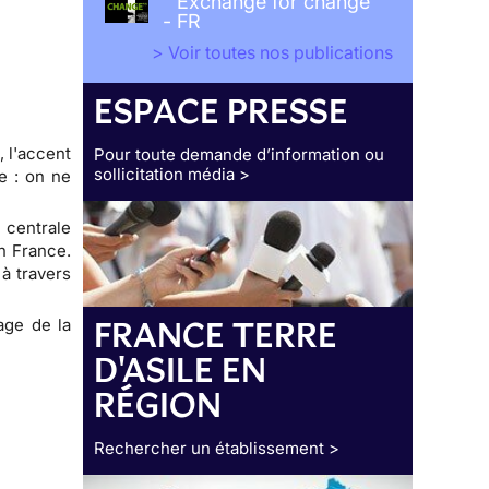
" Exchange for change"
- FR
> Voir toutes nos publications
ESPACE PRESSE
, l'accent
Pour toute demande d’information ou
sollicitation média >
e : on ne
 centrale
en France.
à travers
FRANCE TERRE
sage de la
D'ASILE EN
RÉGION
Rechercher un établissement >