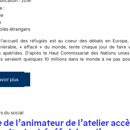
lication :
2016
e :
le
n
olés étrangers
 l'accueil des réfugiés est au coeur des débats en Europe,
nérable, « effacé » du monde, tente chaque jour de faire v
es apatrides. D'après le Haut Commissariat des Nations unies
ils seraient quelques 10 millions dans le monde à ne pas po
.
voir plus
s du social
 de l’animateur de l’atelier accè