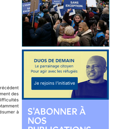
Je rejoins l'initiative
précédent
ement des
fficultés
notamment
S'ABONNER À
 résumer à
NOS