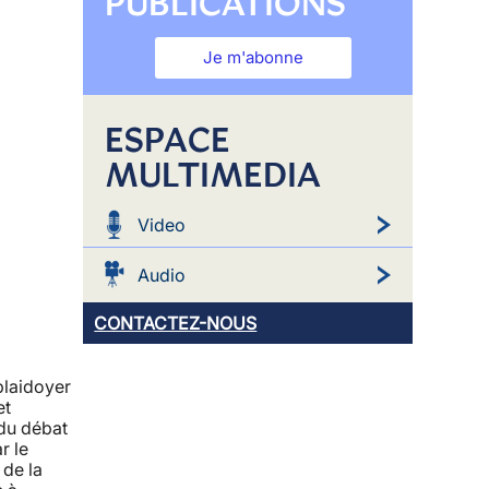
PUBLICATIONS
Je m'abonne
ESPACE
MULTIMEDIA
Video
Audio
CONTACTEZ-NOUS
plaidoyer
et
 du débat
r le
 de la