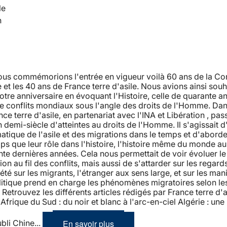
le
n
nous commémorions l'entrée en vigueur voilà 60 ans de la Co
et les 40 ans de France terre d'asile. Nous avions ainsi souh
tre anniversaire en évoquant l'Histoire, celle de quarante a
de conflits mondiaux sous l'angle des droits de l'Homme. Dan
nce terre d'asile, en partenariat avec l'INA et Libération , pas
n demi-siècle d'atteintes au droits de l'Homme. Il s'agissait d
atique de l'asile et des migrations dans le temps et d'aborde
 que leur rôle dans l'histoire, l'histoire même du monde au
te dernières années. Cela nous permettait de voir évoluer l
ion au fil des conflits, mais aussi de s'attarder sur les regard
iété sur les migrants, l'étranger aux sens large, et sur les man
litique prend en charge les phénomènes migratoires selon le
etrouvez les différents articles rédigés par France terre d'as
Afrique du Sud : du noir et blanc à l'arc-en-ciel Algérie : une 
En savoir plus
ubli Chine...