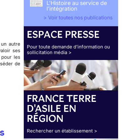
L'Histoire au service de
l'intégration
> Voir toutes nos publications
ESPACE PRESSE
 un autre
Pour toute demande d’information ou
aloir ses
sollicitation média >
 pour les
sséder de
FRANCE TERRE
D'ASILE EN
RÉGION
s
Rechercher un établissement >