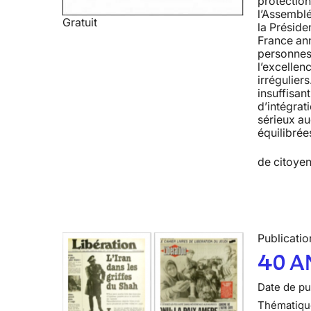
protection
l’Assemblé
Gratuit
la Préside
France ann
personnes 
l’excellen
irrégulier
insuffisan
d’intégrat
sérieux au
équilibrée
de citoyen
Publicatio
40 A
Date de pub
Thématiqu