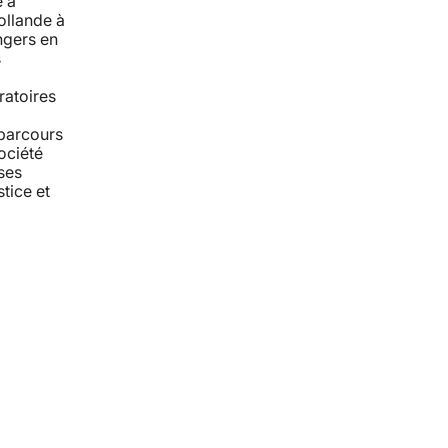
e à
ollande à
angers en
s
ratoires
 parcours
ociété
ses
stice et