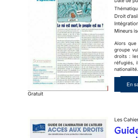
Date de pub
Thématiqu
Droit d’asi
Intégratio
Mineurs is
Alors que
groupe vul
droits : l
réfugiés, 
nationalité
En sa
Gratuit
Les Cahier
Guide