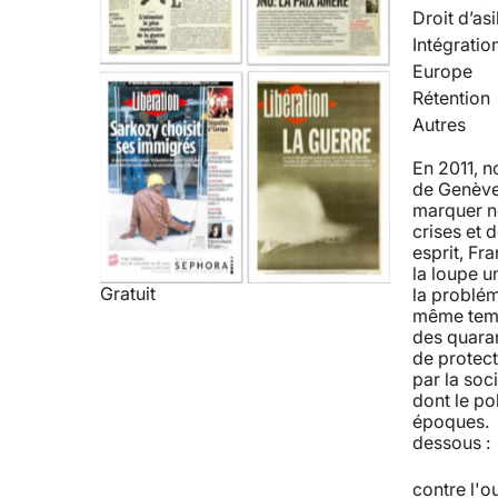
Droit d’asi
Intégratio
Europe
Rétention
Autres
En 2011, 
de Genève 
marquer no
crises et 
esprit, Fra
la loupe u
Gratuit
la problém
même temps
des quaran
de protect
par la soc
dont le po
époques. R
dessous : 
contre l'o