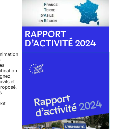
RAPPORT
D’ACTIVITÉ 2024
animation
n
tes
ification
agnez,
ivils et
proposé,
s
kit