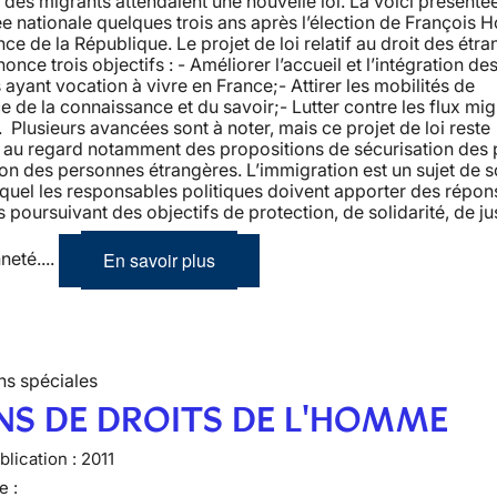
 des migrants attendaient une nouvelle loi. La voici présenté
e nationale quelques trois ans après l’élection de François H
nce de la République. Le projet de loi relatif au droit des étr
once trois objectifs : - Améliorer l’accueil et l’intégration de
ayant vocation à vivre en France;- Attirer les mobilités de
ce de la connaissance et du savoir;- Lutter contre les flux mig
s. Plusieurs avancées sont à noter, mais ce projet de loi reste
t au regard notamment des propositions de sécurisation des
ion des personnes étrangères. L’immigration est un sujet de s
quel les responsables politiques doivent apporter des répon
s poursuivant des objectifs de protection, de solidarité, de ju
En savoir plus
neté....
ns spéciales
NS DE DROITS DE L'HOMME
lication :
2011
e :