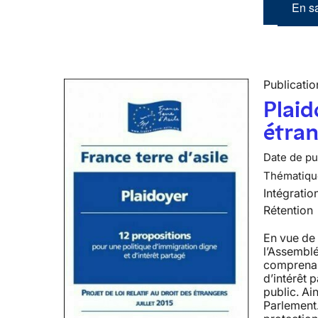
En sa
Publicatio
Plaid
étra
Date de pub
Thématiqu
Intégratio
Rétention
En vue de 
l’Assemblé
comprenant
d’intérêt 
public. Ai
Parlement.