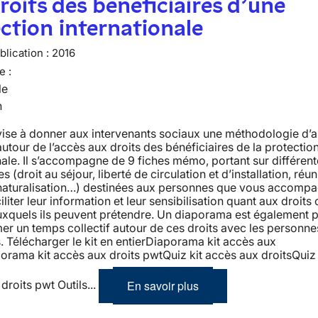
roits des bénéficiaires d’une
ction internationale
lication :
2016
e :
le
n
vise à donner aux intervenants sociaux une méthodologie d’
 autour de l’accès aux droits des bénéficiaires de la protectio
nale. Il s’accompagne de 9 fiches mémo, portant sur différen
 (droit au séjour, liberté de circulation et d’installation, réun
, naturalisation…) destinées aux personnes que vous accomp
iliter leur information et leur sensibilisation quant aux droits c
uxquels ils peuvent prétendre. Un diaporama est également 
mer un temps collectif autour de ces droits avec les personne
s. Télécharger le kit en entierDiaporama kit accès aux
orama kit accès aux droits pwtQuiz kit accès aux droitsQuiz 
En savoir plus
droits pwt Outils...