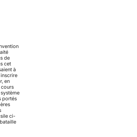
nvention
aité
ns de
s cet
saient à
'inscrire
r, en
 cours
e système
s portés
ières
s
ile ci-
bataille