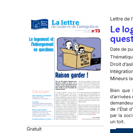
Lettre de l
Le lo
ques
Date de pub
Thématiqu
Droit d’asi
Intégratio
Mineurs is
Bien que 
d’arrivées
demandeurs
de l’État 
par la soc
un toit.
Gratuit