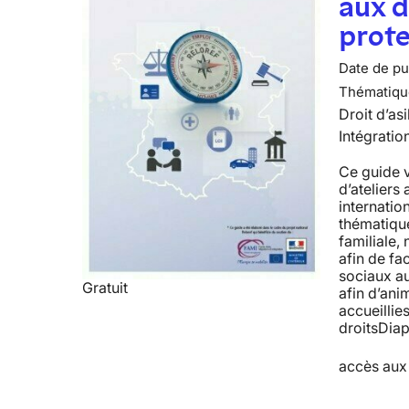
aux d
prote
Date de pub
Thématiqu
Droit d’asi
Intégratio
Ce guide 
d’ateliers
internatio
thématiques
familiale
afin de fac
sociaux a
Gratuit
afin d’ani
accueillie
droitsDiap
accès aux 