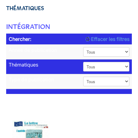
THÉMATIQUES
INTÉGRATION
Chercher:
Effacer les filtres
Année de publication
Thématiques
Type de publication