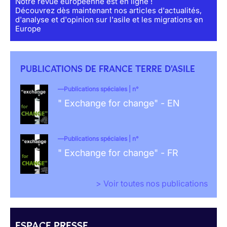
Notre revue européenne est en ligne !
Découvrez dès maintenant nos articles d'actualités,
d'analyse et d'opinion sur l'asile et les migrations en
Europe
PUBLICATIONS DE FRANCE TERRE D'ASILE
Publications spéciales | n°
" Exchange for change" - EN
Publications spéciales | n°
" Exchange for change" - FR
> Voir toutes nos publications
ESPACE PRESSE