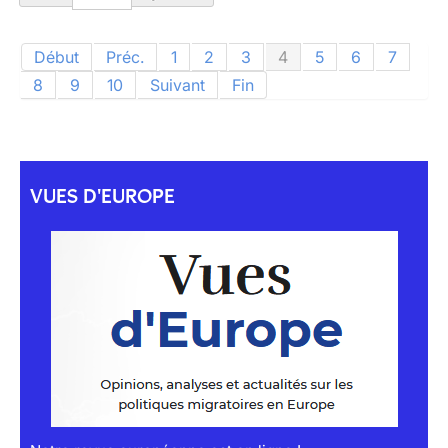
Début
Préc.
1
2
3
4
5
6
7
8
9
10
Suivant
Fin
VUES D'EUROPE