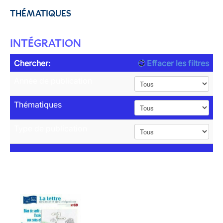
THÉMATIQUES
INTÉGRATION
Chercher:
Effacer les filtres
Année de publication
Thématiques
Type de publication