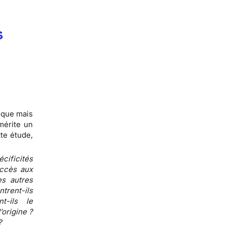
s
tique mais
mérite un
tte étude,
cificités
accès aux
s autres
ntrent-ils
t-ils le
’origine ?
?