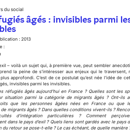
s du social
fugiés âgés : invisibles parmi le
ibles
lication :
2013
e :
n
n exil – voilà un sujet qui, à première vue, peut sembler anecdo
 prend la peine de s’intéresser aux enjeux qui le traversent, 
 plus approfondi. C’est de ce postulat qu’est née l’idée de ce
és, invisibles parmi les invisibles.
es réfugiés âgés aujourd’hui en France ? Quelles sont les spé
ur situation parmi la catégorie de migrants âgés ? Ont-ils 
oits que les personnes âgées nées en France ou que le
 de migrants âgés ? Dans quelles conditions vivent-ils ? Renco
cultés d’intégration particulières ? Comment perçoiven
ent dans le pays d’exil ? Quels liens sont gardés avec le pays d
n du retour se pose-t-elle ? Le cas échéant, de quelle manière 