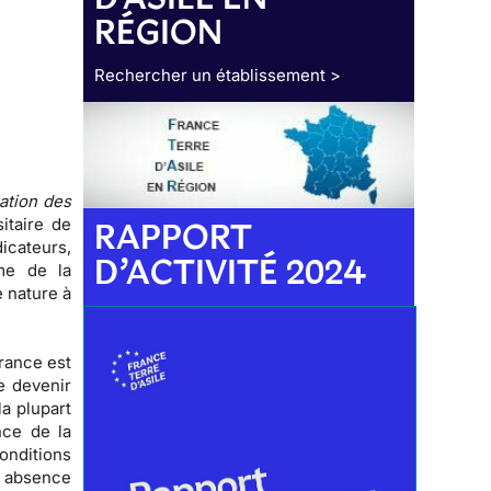
RÉGION
Rechercher un établissement >
ration des
sitaire de
RAPPORT
icateurs,
D’ACTIVITÉ 2024
me de la
e nature à
France est
e devenir
la plupart
nce de la
onditions
e
absence