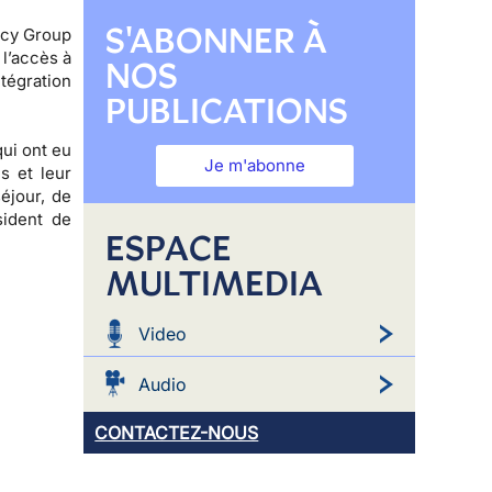
S'ABONNER À
licy Group
 l’accès à
NOS
tégration
PUBLICATIONS
ui ont eu
Je m'abonne
s et leur
éjour, de
sident de
ESPACE
MULTIMEDIA
Video
Audio
CONTACTEZ-NOUS