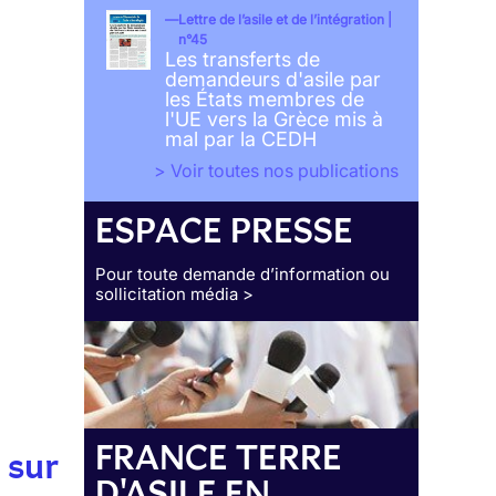
Lettre de l’asile et de l’intégration |
n°45
Les transferts de
demandeurs d'asile par
les États membres de
l'UE vers la Grèce mis à
mal par la CEDH
> Voir toutes nos publications
ESPACE PRESSE
Pour toute demande d’information ou
sollicitation média >
FRANCE TERRE
 sur
D'ASILE EN