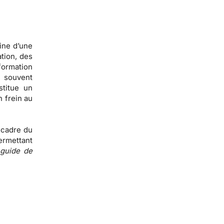
gine d’une
ation, des
ormation
e souvent
stitue un
 frein au
 cadre du
ermettant
 guide de