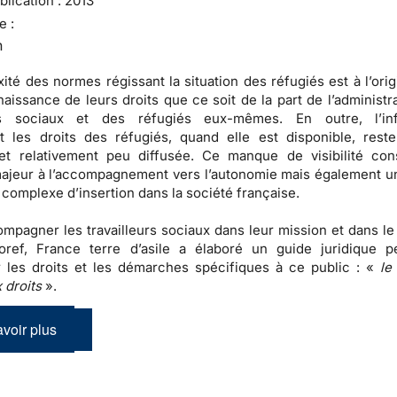
lication :
2013
e :
n
ité des normes régissant la situation des réfugiés est à l’ori
naissance de leurs droits que ce soit de la part de l’administr
urs sociaux et des réfugiés eux-mêmes. En outre, l’inf
t les droits des réfugiés, quand elle est disponible, rest
 et relativement peu diffusée. Ce manque de visibilité con
ajeur à l’accompagnement vers l’autonomie mais également un
complexe d’insertion dans la société française.
ompagner les travailleurs sociaux dans leur mission et dans le
loref, France terre d’asile a élaboré un guide juridique p
er les droits et les démarches spécifiques à ce public : «
le
 droits
».
voir plus