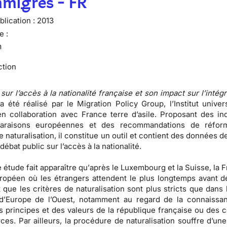
mmigrés - FR
lication :
2013
e :
n
ction
sur l’accès à la nationalité française et son impact sur l’intég
 a été réalisé par le Migration Policy Group, l’Institut univer
n collaboration avec France terre d’asile. Proposant des ind
araisons européennes et des recommandations de réfor
e naturalisation, il constitue un outil et contient des données d
 débat public sur l’accès à la nationalité.
e étude fait apparaître qu’
après le Luxembourg et la Suisse, la 
ropéen où les étrangers attendent le plus longtemps avant d
 que les critères de naturalisation sont plus stricts que dans 
d’Europe de l’Ouest, notamment au regard de la connaissa
s principes et des valeurs de la république française ou des c
ces. Par ailleurs, la procédure de naturalisation souffre d’un