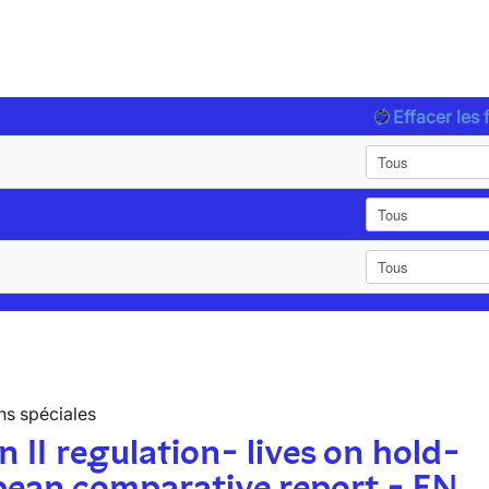
Effacer les f
ns spéciales
n II regulation- lives on hold-
pean comparative report - EN