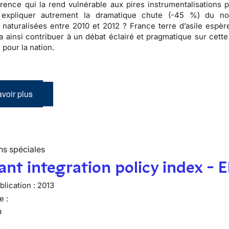
arence
qui la rend vulnérable aux pires
instrumentalisations p
expliquer autrement la dramatique chute (-45 %) du n
naturalisées entre 2010 et 2012 ? France terre d’asile espèr
ra ainsi contribuer à un débat éclairé et pragmatique sur cett
 pour la nation.
voir plus
ns spéciales
nt integration policy index - 
lication :
2013
e :
n