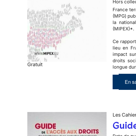
Hors colle
France ter
(MPG) publ
la nationa
(MIPEX)*.
Ce rapport
lieu en F
impact sur
droits soc
Gratuit
longue duré
En sa
Les Cahier
Guide