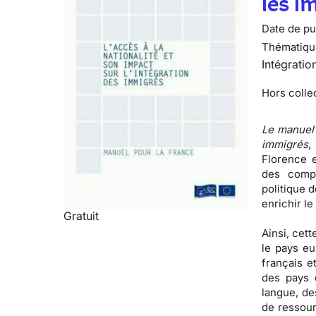
les i
Date de pub
Thématiqu
Intégratio
Hors colle
Le manuel 
immigrés
,
Florence e
des comp
politique d
enrichir le
Gratuit
Ainsi, cett
le pays eu
français
et
des pays 
langue, de
de ressour