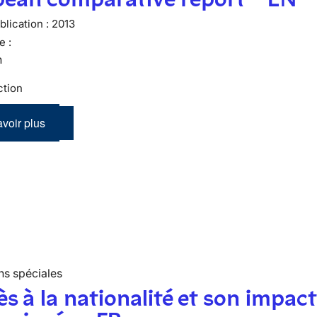
lication :
2013
e :
n
ction
voir plus
ns spéciales
ès à la nationalité et son impact