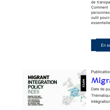
de transp
Comment 
personnes 
outil pour
essentielle
En sa
Publicatio
Migra
Date de pub
Thématiqu
Intégratio