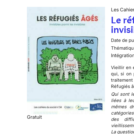
Les Cahier
Le ré
invis
Date de pub
Thématiqu
Intégratio
Vieillir e
qui, si on
traitement
Réfugiés âg
Qui sont l
liées à le
mêmes dr
catégories
Gratuit
des diffi
vieillissem
La questio