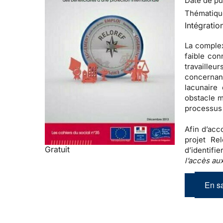
Date de pub
Thématiqu
Intégratio
La complex
faible con
travaille
concernan
lacunaire
obstacle m
processus 
Afin d’acc
projet Re
Gratuit
d’identifi
l’accès aux
En sa