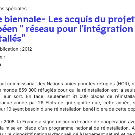
ns spéciales
 biennale- Les acquis du proje
éen " réseau pour l'intégration
tallés"
lication :
2012
e :
n
aut commissariat des Nations unies pour les réfugiés (HCR), 
le monde 859 300 réfugiés pour qui la réinstallation est la seul
 leur sort. En face, seulement 81 000 places de réinstalla
haque année par 26 Etats ce qui signifie que, cette année, 
ur 10 ayant besoin d'une réinstallation bénéficiera de cette opp
er 2008, la France a signé un accord-cadre de coopération av
la mise en place d’un programme national de réinstallation. A
sur le dispositif national d’accueil déjà largement saturé et de