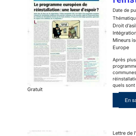
Date de pub
Thématiqu
Droit d’asi
Intégratio
Mineurs is
Europe
Après plus
programm
communes
réinstalla
quels sont
Gratuit
En sa
Lettre de l