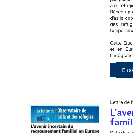
aux réfugi
Réseau pou
d’asile de
des réfug
temporaire
Cette Etud
et en Eur
l’intégrati
En sa
Lettre de l
L'ave
famil
Date de pub