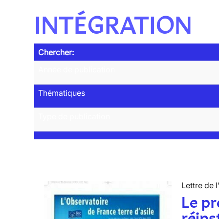
INTÉGRATION
Chercher:
Année de publication
Thématiques
Type de publication
Lettre de l
Le p
réins