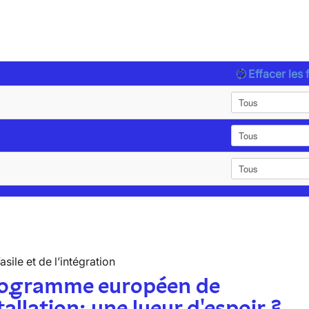
Effacer les f
’asile et de l’intégration
rogramme européen de
tallation: une lueur d'espoir ?