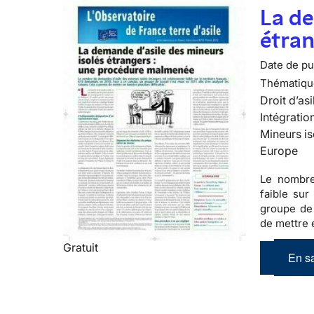
La de
étra
Date de pub
Thématiqu
Droit d’asi
Intégratio
Mineurs is
Europe
Le nombre
faible sur 
groupe de 
de mettre e
Gratuit
En sa