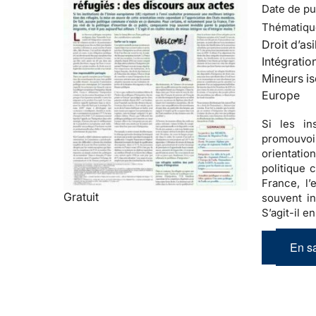
Date de pub
Thématiqu
Droit d’asi
Intégratio
Mineurs is
Europe
Si les in
promouvoir
orientatio
politique
France, l’
Gratuit
souvent in
S’agit-il e
En sa