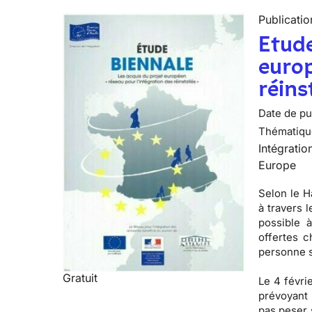
Publicatio
Etude
europ
réins
Date de pub
Thématiqu
Intégratio
Europe
Selon le H
à travers 
possible à
offertes c
personne s
Gratuit
Le 4 févri
prévoyant 
pas peser 