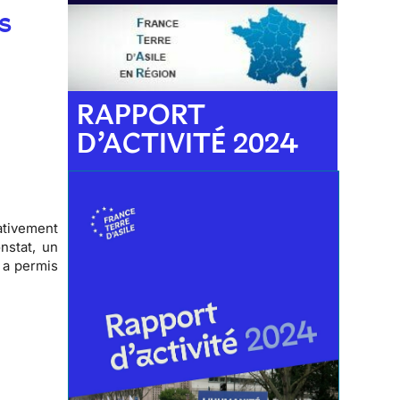
s
RAPPORT
D’ACTIVITÉ 2024
ativement
nstat, un
a a permis