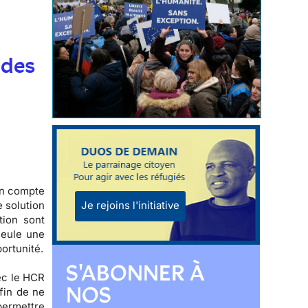
t
 des
on compte
Je rejoins l'initiative
e solution
tion sont
seule une
ortunité.
S'ABONNER À
ec le HCR
NOS
fin de ne
 permettre