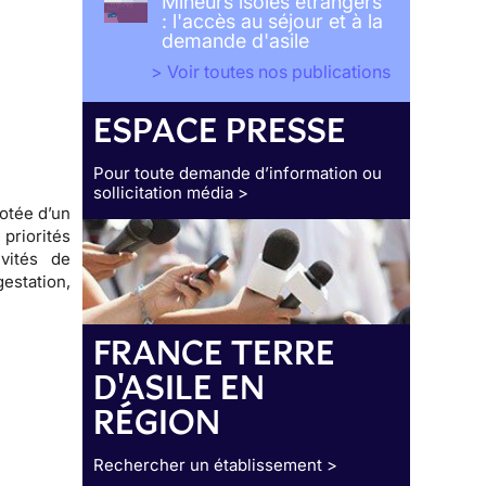
Mineurs isolés étrangers
: l'accès au séjour et à la
demande d'asile
> Voir toutes nos publications
ESPACE PRESSE
Pour toute demande d’information ou
sollicitation média >
otée d’un
riorités
vités de
estation,
FRANCE TERRE
D'ASILE EN
RÉGION
Rechercher un établissement >