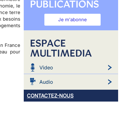
PUBLICATIONS
nomie, le
nce terre
x besoins
Je m'abonne
logements
ESPACE
 en France
MULTIMEDIA
eau pour
Video
Audio
CONTACTEZ-NOUS