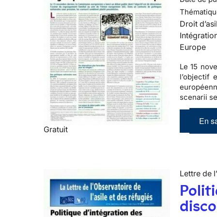
Thématiqu
Droit d’asi
Intégratio
Europe
Le 15 nove
l’objectif
européenne
scenarii s
En sa
Gratuit
Lettre de l
Polit
disco