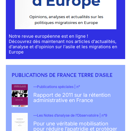
Notre revue européenne est en ligne !
Découvrez dès maintenant nos articles d'actualités,
d'analyse et d'opinion sur l'asile et les migrations en
Europe
PUBLICATIONS DE FRANCE TERRE D'ASILE
Publications spéciales | n°
Rapport de 2011 sur la rétention
administrative en France
Les Notes d’analyse de l’Observatoire | n°9
Pour une véritable mobilisation
pour réduire l’apatridie et protéger