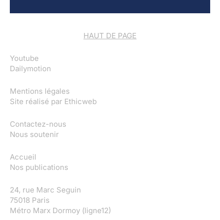
HAUT DE PAGE
Youtube
Dailymotion
Mentions légales
Site réalisé par
Ethicweb
Contactez-nous
Nous soutenir
Accueil
Nos publications
24, rue Marc Seguin
75018 Paris
Métro Marx Dormoy (ligne12)