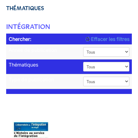
THÉMATIQUES
INTÉGRATION
Chercher:
Effacer les filtres
Année de publication
Thématiques
Type de publication