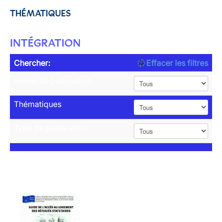
THÉMATIQUES
INTÉGRATION
Chercher:
Effacer les filtres
Année de publication
Thématiques
Type de publication