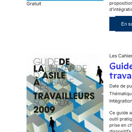
propositio
Gratuit
d’intégrati
En sa
Les Cahier
Guide
trava
Date de pub
Thématiqu
Intégratio
Ce guide a
outil prati
prise en c
dispositifs