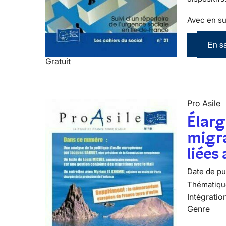
Avec en su
En sa
Gratuit
Pro Asile
Élarg
migra
liées
Date de pub
Thématiqu
Intégratio
Genre