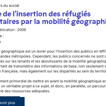
s du social
 de l'insertion des réfugiés
taires par la mobilité géograph
lication :
2009
e :
n
 géographique est un levier pour l'insertion des publics en diff
randes métropoles. Cependant, les publics concernés ne sont 
s sur les tenants et les aboutissants de la mobilité géographiqu
tant de transmettre des informations de base, non seulement s
 française, mais également sur les disparités au sein du territo
lement primordial de mettre en avant la mobilité géographique e
 un véritable projet à ce sujet, et donc, en parallèle, un parcour
é des ressources adéquates.
voir plus