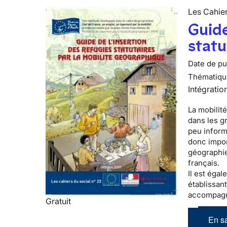
Les Cahier
Guide
statu
Date de pub
Thématiqu
Intégratio
La mobilité
dans les g
peu informé
donc impor
géographie
français.
Il est éga
établissant
accompagn
Gratuit
En sa