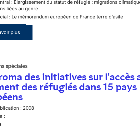
tral : Élargissement du statut de réfugié : migrations climatiqu
ns liées au genre
cial : Le mémorandum européen de France terre d'asile
voir plus
ns spéciales
oma des initiatives sur l'accès 
ent des réfugiés dans 15 pays
péens
lication :
2008
e :
n