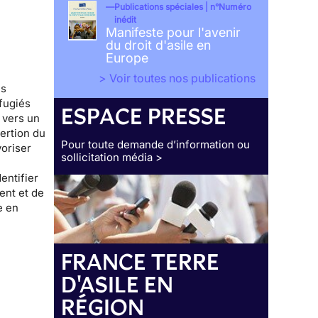
Publications spéciales | n°Numéro
inédit
Manifeste pour l'avenir
du droit d'asile en
Europe
> Voir toutes nos publications
es
fugiés
ESPACE PRESSE
 vers un
sertion
du
Pour toute demande d’information ou
voriser
sollicitation média >
entifier
ent et de
e en
FRANCE TERRE
D'ASILE EN
RÉGION