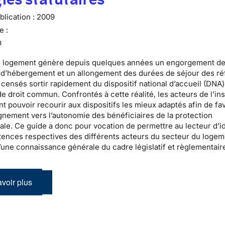
lication :
2009
e :
n
u logement
génère depuis quelques années un engorgement d
s d’hébergement
et un allongement des durées de séjour des
ré
censés sortir rapidement du
dispositif national d’accueil
(DNA)
e droit commun. Confrontés à cette réalité, les acteurs de l’
in
t pouvoir recourir aux dispositifs les mieux adaptés afin de fa
nement vers l’autonomie des bénéficiaires de la
protection
nale
. Ce guide a donc pour vocation de permettre au lecteur d’id
ences respectives des différents acteurs du secteur du logem
’une connaissance générale du cadre législatif et règlementair
voir plus