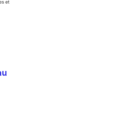
es et
au