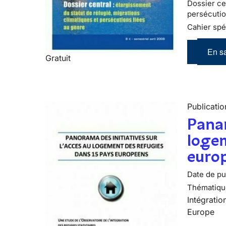
Dossier cen
persécutio
Cahier spé
En sa
Gratuit
Publicatio
Panar
logem
euro
Date de pub
Thématiqu
Intégratio
Europe