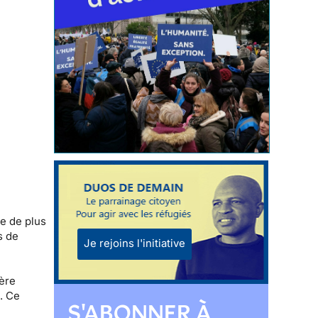
le de plus
s de
Je rejoins l'initiative
ière
e. Ce
S'ABONNER À