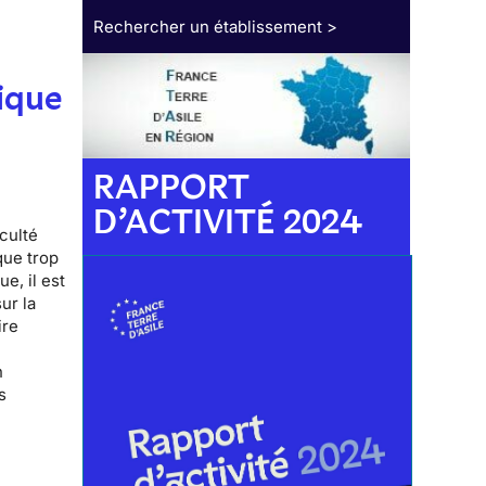
Rechercher un établissement >
ique
RAPPORT
D’ACTIVITÉ 2024
iculté
que trop
e, il est
ur la
ire
n
s