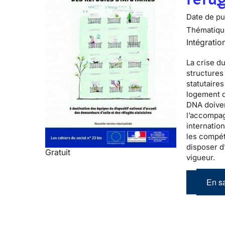
Date de pub
Thématiqu
Intégratio
La
crise d
structure
statutaires
logement d
DNA doiven
l’accompag
internatio
les compét
disposer d
Gratuit
vigueur.
En sa