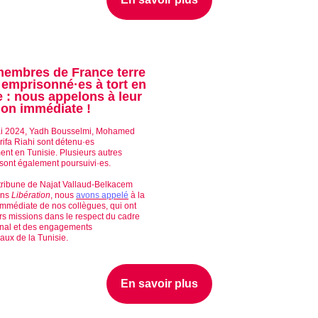
membres de France terre
e emprisonné·es à tort en
e : nous appelons à leur
tion immédiate !
i 2024, Yadh Bousselmi, Mohamed
rifa Riahi sont détenu·es
ment en Tunisie. Plusieurs autres
 sont également poursuivi·es.
tribune de Najat Vallaud-Belkacem
ans
Libération
, nous
avons appelé
à la
 immédiate de nos collègues, qui ont
rs missions dans le respect du cadre
onal et des engagements
naux de la Tunisie.
En savoir plus