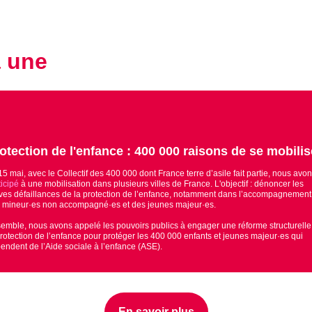
a une
otection de l'enfance : 400 000 raisons de se mobili
15 mai, avec le Collectif des 400 000 dont France terre d’asile fait partie, nous avo
ticipé
à une mobilisation dans plusieurs villes de France. L'objectif : dénoncer les
ves défaillances de la protection de l’enfance, notamment dans l’accompagnement
 mineur·es non accompagné·es et des jeunes majeur·es.
emble, nous avons appelé les pouvoirs publics à engager une réforme structurelle
protection de l’enfance pour protéger les 400 000 enfants et jeunes majeur·es qui
endent de l’Aide sociale à l’enfance (ASE).
En savoir plus