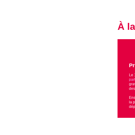
À l
Pr
Le 
par
gra
des
Ens
la 
dép