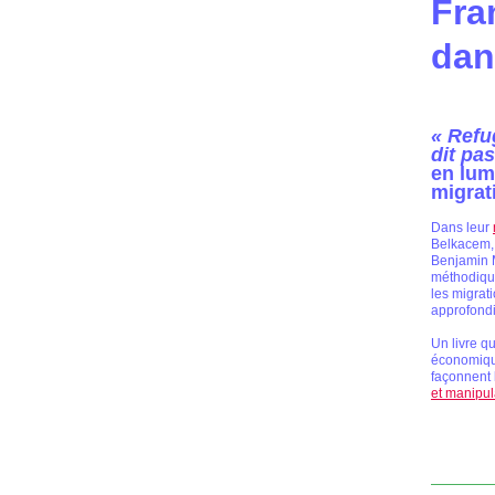
Fra
dan
« Refu
dit pas
en lum
migrat
Dans leur
Belkacem, 
Benjamin M
méthodique
les migrat
approfondi
Un livre q
économique
façonnent 
et manipul