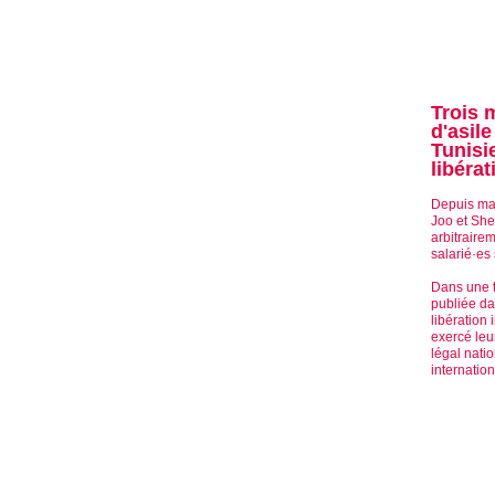
Trois 
d'asil
Tunisi
libéra
Depuis ma
Joo et She
arbitraire
salarié·es
Dans une 
publiée d
libération
exercé leu
légal nati
internatio