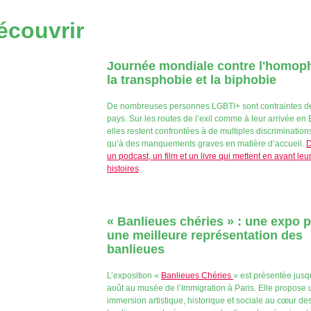
écouvrir
Journée mondiale contre l'homop
la transphobie et la biphobie
De nombreuses personnes LGBTI+ sont contraintes de 
pays. Sur les routes de l’exil comme à leur arrivée en
elles restent confrontées à de multiples discrimination
qu’à des manquements graves en matière d’accueil.
D
un podcast, un film et un livre qui mettent en avant leu
histoires
.
« Banlieues chéries » : une expo 
une meilleure représentation des
banlieues
L’exposition «
Banlieues Chéries
» est présentée jusq
août au musée de l’Immigration à Paris. Elle propose
immersion artistique, historique et sociale au cœur de