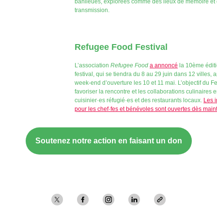
banlieues, explorées comme des lieux de mémoire et
transmission.
Refugee Food Festival
L’association
Refugee Food
a annoncé
la 10ème édit
festival, qui se tiendra du 8 au 29 juin dans 12 villes, 
week-end d’ouverture les 10 et 11 mai. L’objectif du Fes
favoriser la rencontre et les collaborations culinaires 
cuisinier·es réfugié·es et des restaurants locaux.
Les i
pour les chef·fes et bénévoles sont ouvertes dès maint
Soutenez notre action en faisant un don