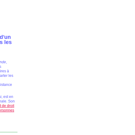
 d'un
s les
nde
,
s
ires à
arter les
sistance
i, est en
nale. Son
t de droit
 personnes