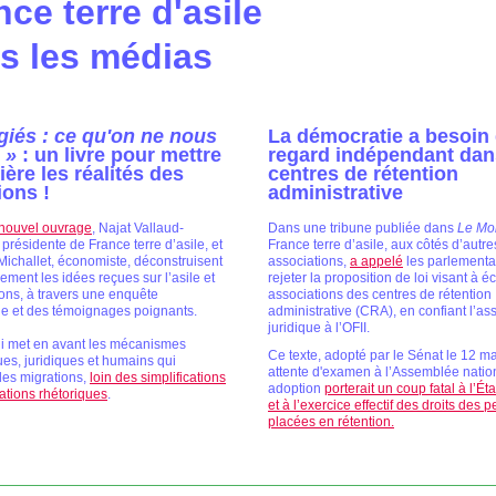
nce terre d'asile
s les médias
giés : ce qu'on ne nous
La démocratie a besoin
 »
: un livre pour mettre
regard indépendant dan
ière les réalités des
centres de rétention
ions !
administrative
nouvel ouvrage
, Najat Vallaud-
Dans une tribune publiée dans
Le Mo
présidente de France terre d’asile, et
France terre d’asile, aux côtés d’autre
ichallet, économiste, déconstruisent
associations,
a appelé
les parlementa
ment les idées reçues sur l’asile et
rejeter la proposition de loi visant à éc
ions, à travers une enquête
associations des centres de rétention
e et des témoignages poignants.
administrative (CRA), en confiant l’as
juridique à l’OFII.
ui met en avant les mécanismes
Ce texte, adopté par le Sénat le 12 ma
s, juridiques et humains qui
attente d'examen à l’Assemblée natio
les migrations,
loin des simplifications
adoption
porterait un coup fatal à l’Éta
ations rhétoriques
.
et à l’exercice effectif des droits des
placées en rétention.