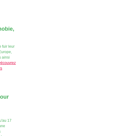
hobie,
fuir leur
 Europe,
s ainsi
écouvrez
rs
pour
u'au 17
 une
s