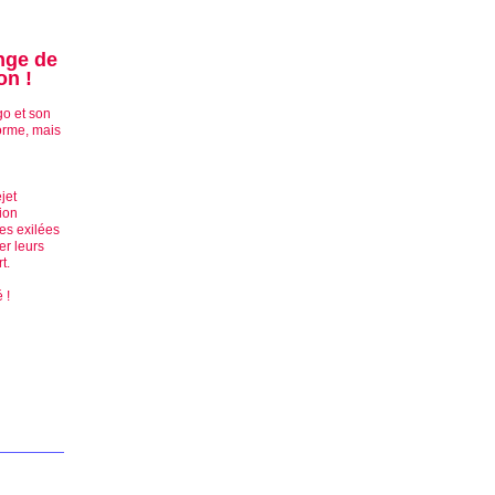
ange de
on !
go et son
orme, mais
jet
ion
es exilées
er leurs
t.
 !