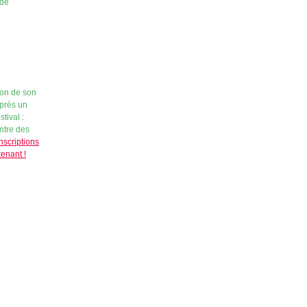
 de
ion de son
après un
tival :
entre des
nscriptions
enant !