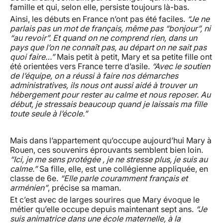
famille et qui, selon elle, persiste toujours là-bas.
Ainsi, les débuts en France n’ont pas été faciles.
“Je ne
parlais pas un mot de français, même pas “bonjour”, ni
“au revoir”. Et quand on ne comprend rien, dans un
pays que l’on ne connaît pas, au départ on ne sait pas
quoi faire…”
Mais petit à petit, Mary et sa petite fille ont
été orientées vers France terre d’asile.
“Avec le soutien
de l’équipe, on a réussi à faire nos démarches
administratives, ils nous ont aussi aidé à trouver un
hébergement pour rester au calme et nous reposer. Au
début, je stressais beaucoup quand je laissais ma fille
toute seule à l’école.”
Mais dans l’appartement qu’occupe aujourd’hui Mary à
Rouen, ces souvenirs éprouvants semblent bien loin.
“Ici, je me sens protégée , je ne stresse plus, je suis au
calme.”
Sa fille, elle, est une collégienne appliquée, en
classe de 6e.
“Elle parle couramment français et
arménien”
, précise sa maman.
Et c’est avec de larges sourires que Mary évoque le
métier qu’elle occupe depuis maintenant sept ans.
“Je
suis animatrice dans une école maternelle, à la