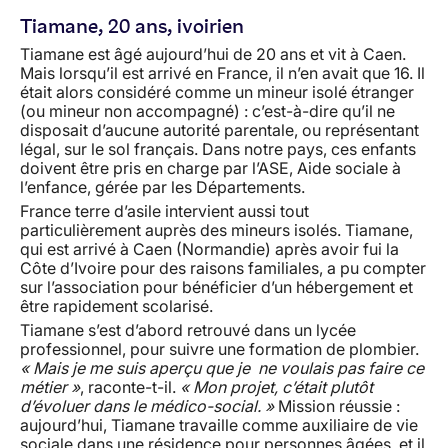
Tiamane, 20 ans, ivoirien
Tiamane est âgé aujourd’hui de 20 ans et vit à Caen.
Mais lorsqu’il est arrivé en France, il n’en avait que 16. Il
était alors considéré comme un mineur isolé étranger
(ou mineur non accompagné) : c’est-à-dire qu’il ne
disposait d’aucune autorité parentale, ou représentant
légal, sur le sol français. Dans notre pays, ces enfants
doivent être pris en charge par l’ASE, Aide sociale à
l’enfance, gérée par les Départements.
France terre d’asile intervient aussi tout
particulièrement auprès des mineurs isolés. Tiamane,
qui est arrivé à Caen (Normandie) après avoir fui la
Côte d’Ivoire pour des raisons familiales, a pu compter
sur l’association pour bénéficier d’un hébergement et
être rapidement scolarisé.
Tiamane s’est d’abord retrouvé dans un lycée
professionnel, pour suivre une formation de plombier.
« Mais je me suis aperçu que je ne voulais pas faire ce
métier »
, raconte-t-il.
« Mon projet, c’était plutôt
d’évoluer dans le médico-social. »
Mission réussie :
aujourd’hui, Tiamane travaille comme auxiliaire de vie
sociale dans une résidence pour personnes âgées, et il