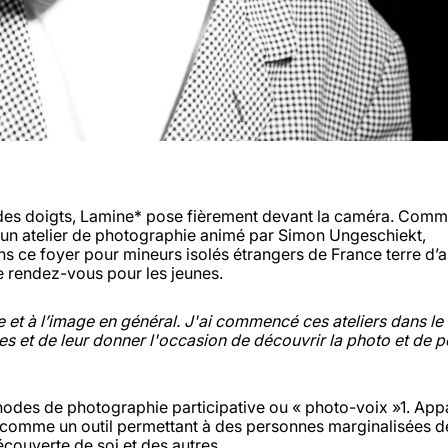
t des doigts, Lamine* pose fièrement devant la caméra. Com
 à un atelier de photographie animé par Simon Ungeschiekt,
ns ce foyer pour mineurs isolés étrangers de France terre d’as
le rendez-vous pour les jeunes.
et à l’image en général. J'ai commencé ces ateliers dans le 
·es et de leur donner l'occasion de découvrir la photo et de 
éthodes de photographie participative ou « photo-voix »1. App
e comme un outil permettant à des personnes marginalisées d
découverte de soi et des autres.