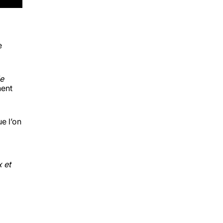
e
e
nent
e l’on
x et