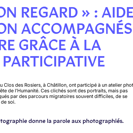
N REGARD » : AID
NON ACCOMPAGNÉS
RE GRÂCE À LA
PARTICIPATIVE
du Clos des Rosiers
, à Ch
âtillon,
ont
part
icipé
à un atelier
pho
Fête de l’Humanité. Ces
clichés
sont des portraits, mais pas
qué
s
par des parcours migratoires souvent difficiles, de se
 de soi.
tographie donne la parole aux photographiés.