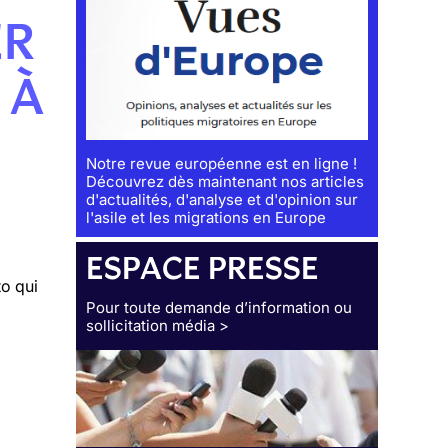
ER
 À
Notre revue européenne est en ligne !
Découvrez dès maintenant nos articles
d'actualités, d'analyse et d'opinion sur
l'asile et les migrations en Europe
ESPACE PRESSE
to
qui
Pour toute demande d’information ou
sollicitation média >