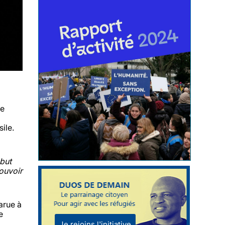
me
ile.
but
pouvoir
arue à
e
Je rejoins l'initiative