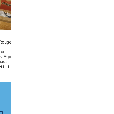
x-Rouge
 un
, Agir
maüs
es, la