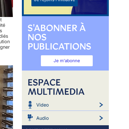
t
S'ABONNER À
été
s
NOS
diés
ution
PUBLICATIONS
agner
Je m'abonne
ESPACE
MULTIMEDIA
Video
Audio