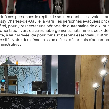
 à ces personnes le répit et le soutien dont elles avaient tan
oissy Charles-de-Gaulle, à Paris, les personnes évacuées ont 
el, pour y respecter une période de quarantaine de dix jour
e orientation vers d’autres hébergements, notamment ceux dé
é, à leur arrivée, de pourvoir aux besoins essentiels : distrib
cessité. Notre deuxième mission clé est désormais d’accomp
nistratives.