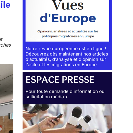
ile
t
rches
Notre revue européenne est en ligne !
Découvrez dès maintenant nos articles
d'actualités, d'analyse et d'opinion sur
l'asile et les migrations en Europe
ESPACE PRESSE
Pour toute demande d’information ou
sollicitation média >